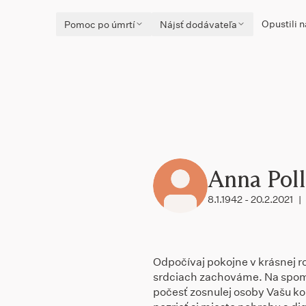
Opustili n
Pomoc po úmrtí
Nájsť dodávateľa
Anna Pol
8.1.1942 - 20.2.2021
|
Odpočívaj pokojne v krásnej ro
srdciach zachováme. Na spom
počesť zosnulej osoby Vašu kon