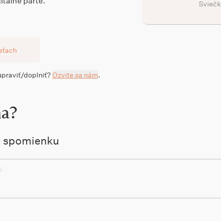
itálne parte.
Sviečk
ieťach
 upraviť/doplniť?
Ozvite sa nám
.
na?
ú spomienku