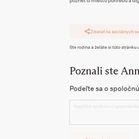
pozrieť si miesto pohrebu a dig
Zdielať na sociálnych s
Ste rodina a želáte si túto stránku
Poznali ste An
Podeľte sa o spoločn