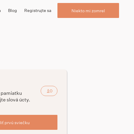
a
Blog
Registrujte sa
Niekto mi zomrel
0
a pamiatku
jte slová úcty.
iť prvú sviečku