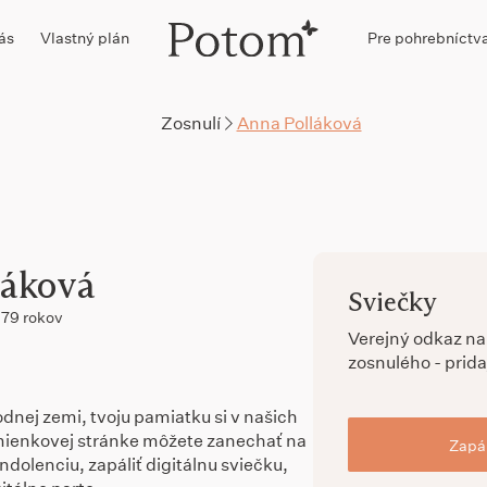
ás
Vlastný plán
Pre pohrebníctv
Zosnulí
Anna Polláková
láková
Sviečky
79 rokov
Verejný odkaz n
zosnulého - prida
dnej zemi, tvoju pamiatku si v našich
ienkovej stránke môžete zanechať na
Zapál
dolenciu, zapáliť digitálnu sviečku,