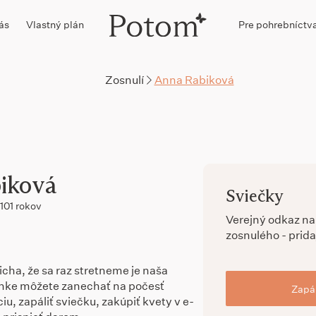
ás
Vlastný plán
Pre pohrebníctv
Zosnulí
Anna Rabiková
iková
Sviečky
101 rokov
Verejný odkaz n
zosnulého - prida
cha, že sa raz stretneme je naša
ánke môžete zanechať na počesť
Zapál
u, zapáliť sviečku, zakúpiť kvety v e-