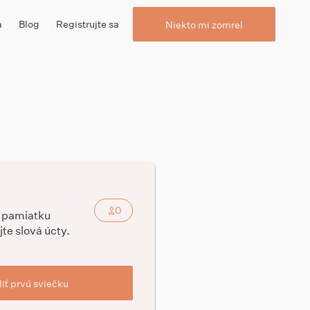
a
Blog
Registrujte sa
Niekto mi zomrel
0
a pamiatku
jte slová úcty.
iť prvú sviečku