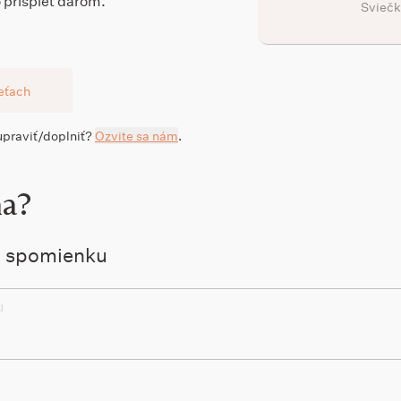
 prispieť darom.
Sviečk
ieťach
 upraviť/doplniť?
Ozvite sa nám
.
na?
ú spomienku