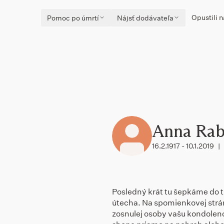
Opustili n
Pomoc po úmrtí
Nájsť dodávateľa
Anna Rab
16.2.1917 - 10.1.2019
|
Posledný krát tu šepkáme do ti
útecha. Na spomienkovej str
zosnulej osoby vašu kondolenci