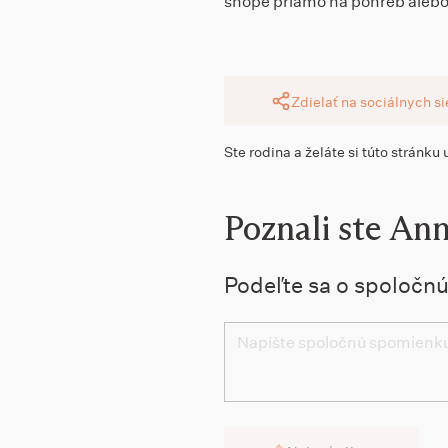
shope priamo na pohreb alebo
Zdielať na sociálnych s
Ste rodina a želáte si túto stránku
Poznali ste An
Podeľte sa o spoločn