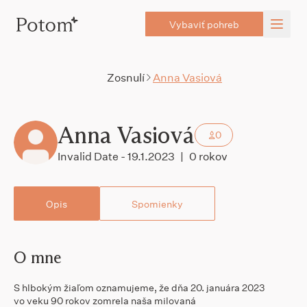
Vybaviť pohreb
Zosnulí
Anna Vasiová
Anna Vasiová
0
Invalid Date - 19.1.2023
|
0 rokov
Opis
Spomienky
O mne
S hlbokým žiaľom oznamujeme, že dňa 20. januára 2023
vo veku 90 rokov zomrela naša milovaná