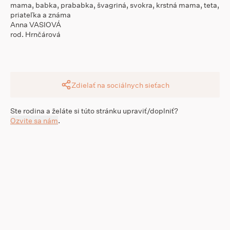
mama, babka, prababka, švagriná, svokra, krstná mama, teta,
priateľka a známa
Anna VASIOVÁ
rod. Hrnčárová
Zdielať na sociálnych sieťach
Ste rodina a želáte si túto stránku upraviť/doplniť?
Ozvite sa nám
.