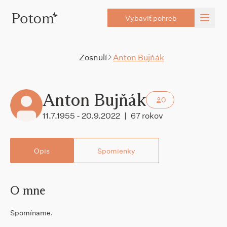
Vybaviť pohreb
Zosnulí
Anton Bujňák
Anton Bujňák
0
11.7.1955 - 20.9.2022
|
67 rokov
Opis
Spomienky
O mne
Spomíname.