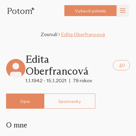
Vybaviť pohreb
Zosnulí
Edita Oberfrancová
Edita
0
Oberfrancová
1.1.1942 - 15.1.2021
|
79 rokov
Opis
Spomienky
O mne