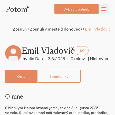
Vybaviť pohreb
Zosnulí
Zosnulí v meste (Hlohovec)
Emil Vladovič
Emil Vladovič
0
Invalid Date - 2.8.2025
|
0 rokov
| Hlohovec
Opis
Spomienky
O mne
S hlbokým žiaľom oznamujeme, že dňa 3. augusta 2025
vo veku 91 rokov zomrel náš milovaný otec, dedko, pradedko,