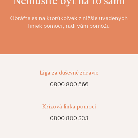
Nemusíte byť na to sami
Obráťte sa na ktorúkoľvek z nižšie uvedených
liniek pomoci, radi vám pomôžu
Liga za duševné zdravie
0800 800 566
Krízová linka pomoci
0800 800 333