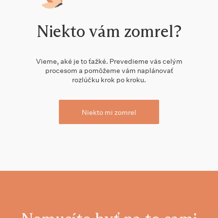
Niekto vám zomrel?
Vieme, aké je to ťažké. Prevedieme vás celým
procesom a pomôžeme vám naplánovať
rozlúčku krok po kroku.
Niekto mi zomrel