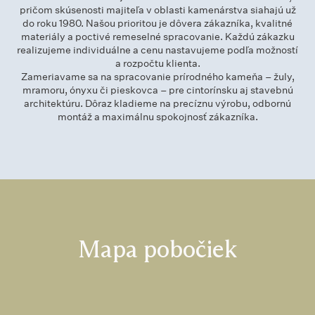
pričom skúsenosti majiteľa v oblasti kamenárstva siahajú už
do roku 1980. Našou prioritou je dôvera zákazníka, kvalitné
materiály a poctivé remeselné spracovanie. Každú zákazku
realizujeme individuálne a cenu nastavujeme podľa možností
a rozpočtu klienta.
Zameriavame sa na spracovanie prírodného kameňa – žuly,
mramoru, ónyxu či pieskovca – pre cintorínsku aj stavebnú
architektúru. Dôraz kladieme na precíznu výrobu, odbornú
montáž a maximálnu spokojnosť zákazníka.
Mapa pobočiek