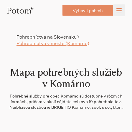
Vybaviť pohreb
Pohrebníctva na Slovensku
Pohrebníctva v meste (Komárno)
Mapa pohrebných služieb
v Komárno
Pohrebné služby pre obec Komárno sú dostupné v rôznych
formách, pričom v okolí nájdete celkovo 19 pohrebníctiev.
Najbližšou službou je BRIGETIO Komárno, spol. s r.o., ktorá
sa nachádza len 0,8 km od centra. Vzhľadom na dostupnosť
pohrebných služieb v okruhu 10 km máte možnosť výberu a
porovnania, čo môže byť užitočné pri rozhodovaní. Medzi
ďalšími možnosťami sa nachádza aj KREMATÓRIUM Molnár,