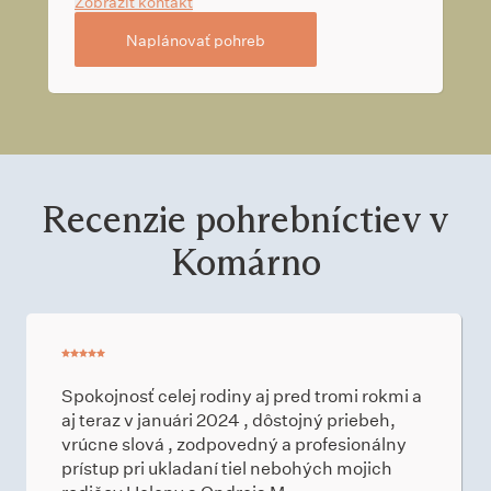
Zobraziť kontakt
Naplánovať pohreb
Recenzie pohrebníctiev v
Komárno
Spokojnosť celej rodiny aj pred tromi rokmi a
aj teraz v januári 2024 , dôstojný priebeh,
vrúcne slová , zodpovedný a profesionálny
prístup pri ukladaní tiel nebohých mojich