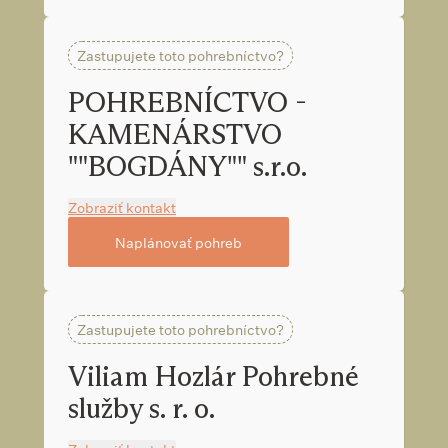
Zastupujete toto pohrebníctvo?
POHREBNÍCTVO -
KAMENÁRSTVO
""BOGDÁNY"" s.r.o.
Zobraziť kontakt
Naplánovať pohreb
Zastupujete toto pohrebníctvo?
Viliam Hozlár Pohrebné
služby s. r. o.