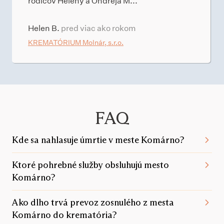
rodičov Heleny a Ondreja M...
Helen B.
pred viac ako rokom
KREMATÓRIUM Molnár, s.r.o.
FAQ
Kde sa nahlasuje úmrtie v meste Komárno?
Ktoré pohrebné služby obsluhujú mesto
Komárno?
Ako dlho trvá prevoz zosnulého z mesta
Komárno do krematória?