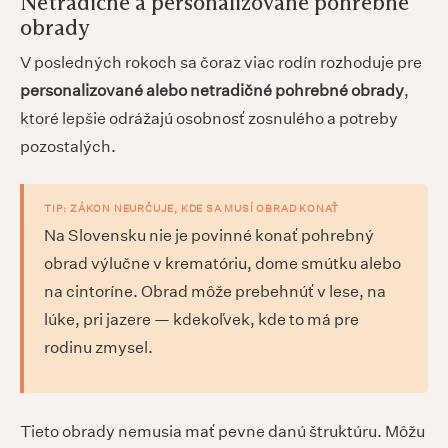
Netradičné a personalizované pohrebné
obrady
V posledných rokoch sa čoraz viac rodín rozhoduje pre
personalizované alebo netradičné pohrebné obrady
,
ktoré lepšie odrážajú osobnosť zosnulého a potreby
pozostalých.
TIP: ZÁKON NEURČUJE, KDE SA MUSÍ OBRAD KONAŤ
Na Slovensku nie je povinné konať pohrebný
obrad výlučne v krematóriu, dome smútku alebo
na cintoríne. Obrad môže prebehnúť v lese, na
lúke, pri jazere — kdekoľvek, kde to má pre
rodinu zmysel.
Tieto obrady nemusia mať pevne danú štruktúru. Môžu