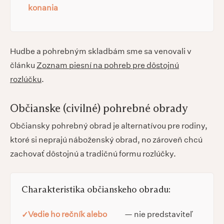
konania
Hudbe a pohrebným skladbám sme sa venovali v
článku
Zoznam piesní na pohreb pre dôstojnú
rozlúčku
.
Občianske (civilné) pohrebné obrady
Občiansky pohrebný obrad je alternatívou pre rodiny,
ktoré si neprajú náboženský obrad, no zároveň chcú
zachovať dôstojnú a tradičnú formu rozlúčky.
Charakteristika občianskeho obradu:
Vedie ho rečník alebo
— nie predstaviteľ