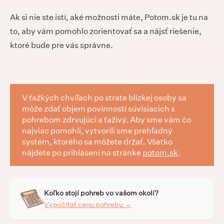
Ak si nie ste istí, aké možnosti máte, Potom.sk je tu na
to, aby vám pomohlo zorientovať sa a nájsť riešenie,
ktoré bude pre vás správne.
V ťažkých chvíľach po strate blízkej osoby sa
môže zdať objem povinností súvisiacich s
pohrebom zdrvujúci a ťaživý. Aby sme vám čo
najviac pomohli, vytvorili sme prehľadný
systém, ktorého sa môžete držať. Všetko
nájdete po prihlásení na stránke
potom.sk
.
Koľko stojí pohreb vo vašom okolí?
Vypočítať cenu pohrebu →