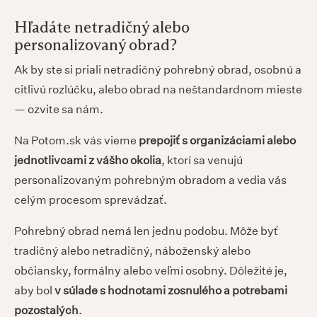
Hľadáte netradičný alebo
personalizovaný obrad?
Ak by ste si priali netradičný pohrebný obrad, osobnú a
citlivú rozlúčku, alebo obrad na neštandardnom mieste
— ozvite sa nám.
Na Potom.sk vás vieme
prepojiť s organizáciami alebo
jednotlivcami z vášho okolia
, ktorí sa venujú
personalizovaným pohrebným obradom a vedia vás
celým procesom sprevádzať.
Pohrebný obrad nemá len jednu podobu. Môže byť
tradičný alebo netradičný, náboženský alebo
občiansky, formálny alebo veľmi osobný. Dôležité je,
aby bol
v súlade s hodnotami zosnulého a potrebami
pozostalých
.