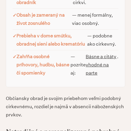
obradník
cirkvi.
Obsah je zameraný na
— menej formálny,
život zosnulého
viac osobný.
Prebieha v dome smútku,
— podobne
obradnej sieni alebo krematóriu
ako cirkevný.
Zahŕňa osobné
—
Básne a citáty
.
príhovory, hudbu, básne
pozrite
vhodné na
či spomienky
aj:
parte
Občiansky obrad je svojím priebehom veľmi podobný
cirkevnému, rozdiel je najmä v absencii náboženských
prvkov.