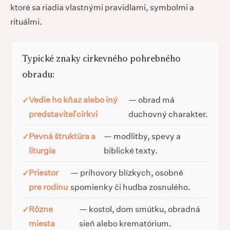
ktoré sa riadia vlastnými pravidlami, symbolmi a
rituálmi.
Typické znaky cirkevného pohrebného
obradu:
Vedie ho kňaz alebo iný
— obrad má
predstaviteľ cirkvi
duchovný charakter.
Pevná štruktúra a
— modlitby, spevy a
liturgia
biblické texty.
Priestor
— príhovory blízkych, osobné
pre rodinu
spomienky či hudba zosnulého.
Rôzne
— kostol, dom smútku, obradná
miesta
sieň alebo krematórium.