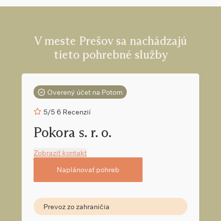
krematórium je Krematórium Košice, ktoré sa nachádza
približne 25 km od Prešova, s cestou trvajúcou asi 30 minút.
Pre viac informácií o nákladoch na pohreb môžete využiť
kalkulačku pohrebu
.
V meste Prešov sa nachádzajú
tieto pohrebné služby
Overený účet na Potom
5/5
6 Recenzií
Pokora s. r. o.
Zobraziť kontakt
Naplánovať pohreb
Prevoz zo zahraničia