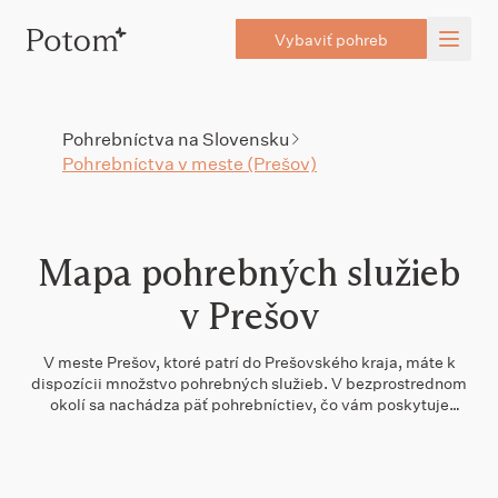
Vybaviť pohreb
Pohrebníctva na Slovensku
Pohrebníctva v meste (Prešov)
Mapa pohrebných služieb
v Prešov
V meste Prešov, ktoré patrí do Prešovského kraja, máte k
dispozícii množstvo pohrebných služieb. V bezprostrednom
okolí sa nachádza päť pohrebníctiev, čo vám poskytuje
možnosť výberu a porovnania. Najbližšou službou je Pokora
s. r. o., vzdialená iba 0,6 km. Dlhodobo dobre hodnotené
pohrebníctvo GLÓRIA s.r.o. sa nachádza neďaleko, len 0,9
km od centra. Ak by ste zvažovali kremáciu, najbližšie