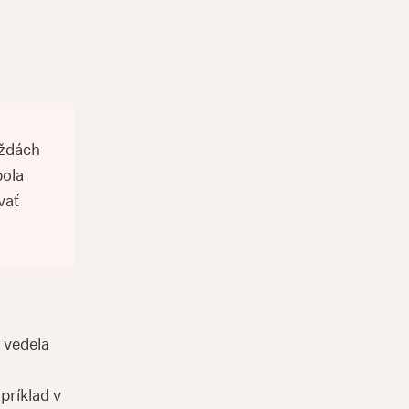
aždách
bola
vať
 vedela
príklad v