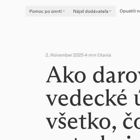
Opustili n
Pomoc po úmrtí
Nájsť dodávateľa
2. November 2025
·
4 min čítania
Ako darov
vedecké 
všetko, č