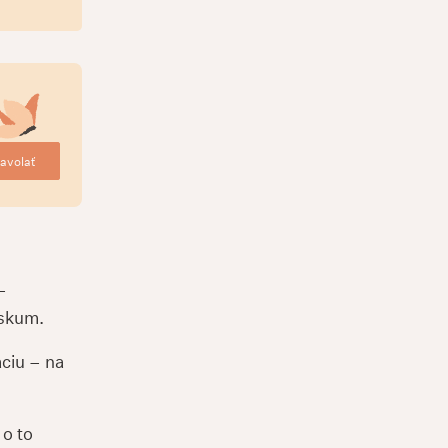
avolať
–
ýskum.
ciu – na
 o to