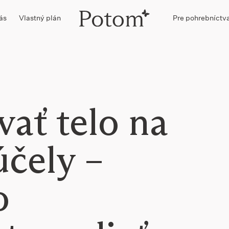
ás
Vlastný plán
Pre pohrebníctv
ať telo na
účely –
o