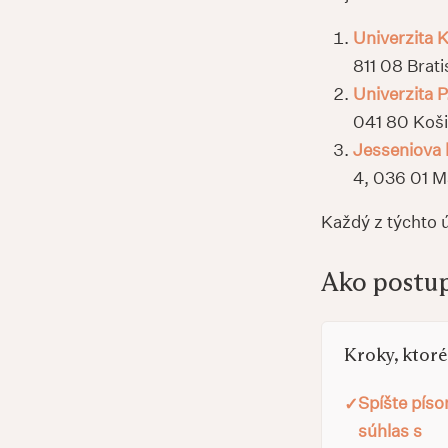
Univerzita 
811 08 Brati
Univerzita P
041 80 Koš
Jesseniova 
4, 036 01 M
Každý z týchto 
Ako postup
Kroky, ktoré 
Spíšte pís
súhlas s