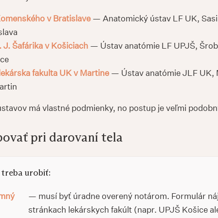
Komenského v Bratislave
— Anatomický ústav LF UK, Sasi
slava
. J. Šafárika v Košiciach
— Ústav anatómie LF UPJŠ, Šrob
ice
lekárska fakulta UK v Martine
— Ústav anatómie JLF UK, 
artin
ústavov má vlastné podmienky, no postup je veľmi podobn
ovať pri darovaní tela
treba urobiť:
omný
— musí byť úradne overený notárom. Formulár ná
stránkach lekárskych fakúlt (napr. UPJŠ Košice a