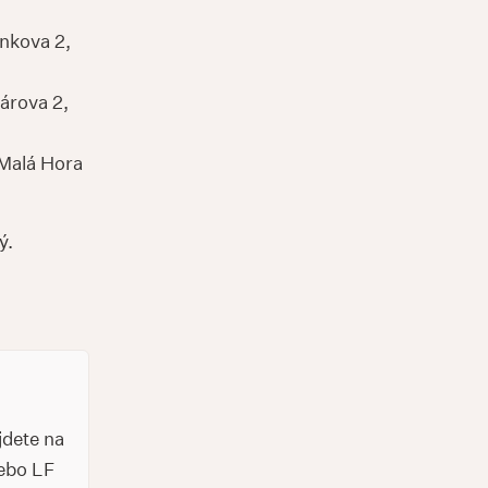
nkova 2,
árova 2,
Malá Hora
ý.
jdete na
lebo LF