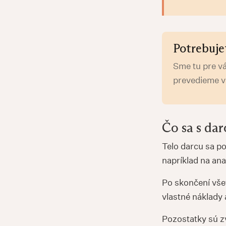
Potrebuje
Sme tu pre v
prevedieme 
Čo sa s da
Telo darcu sa po
napríklad na an
Po skončení vše
vlastné náklady
Pozostatky sú zv