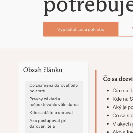
potrebuje
Vypočítať cenu pohrebu
Obsah článku
Čo sa dozvi
Čo znamená darovať telo
Čím sa d
po smrti
Kde na S
Právny základ a
rešpektovanie vôle darcu
Aký je p
Kde sa dá telo darovať
Čo sa s 
Ako postupovať pri
V akých 
darovaní tela
Ako a ke