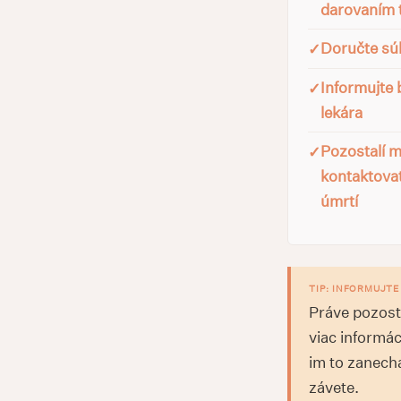
darovaním 
Doručte sú
Informujte 
lekára
Pozostalí m
kontaktovať
úmrtí
TIP: INFORMUJT
Práve pozost
viac informác
im to zanecha
závete.