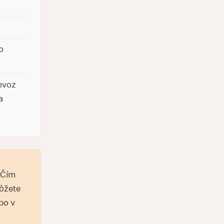
.
o
evoz
a
 Čím
Môžete
bo v