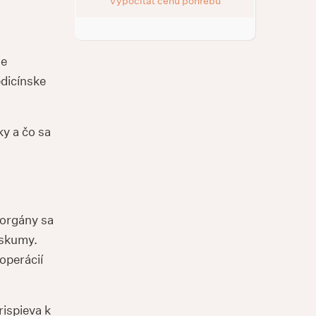
Vypočítať cenu pohrebu
ne
dicínske
ky a čo sa
 orgány sa
ýskumy.
operácií
rispieva k