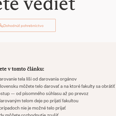
te vedieť
Dohodnúť pohrebníctvo
ete v tomto článku:
arovanie tela líši od darovania orgánov
lovensku môžete telo darovať a na ktoré fakulty sa obrátiť
ostup — od písomného súhlasu až po prevoz
darovaným telom deje po prijatí fakultou
prípadoch nie je možné telo prijať
dy môžete rozhodnutie zrušiť