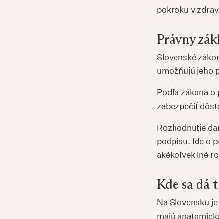
pokroku v zdrav
Právny zák
Slovenské zákon
umožňujú jeho p
Podľa zákona o p
zabezpečiť dôsto
Rozhodnutie dar
podpisu. Ide o p
akékoľvek iné ro
Kde sa dá 
Na Slovensku je
majú anatomické