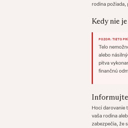
rodina požiada,
Kedy nie j
POZOR: TIETO PR
Telo nemožno 
alebo násilný
pitva vykona
finančnú od
Informujte
Hoci darovanie 
vaša rodina aleb
zabezpečia, že s