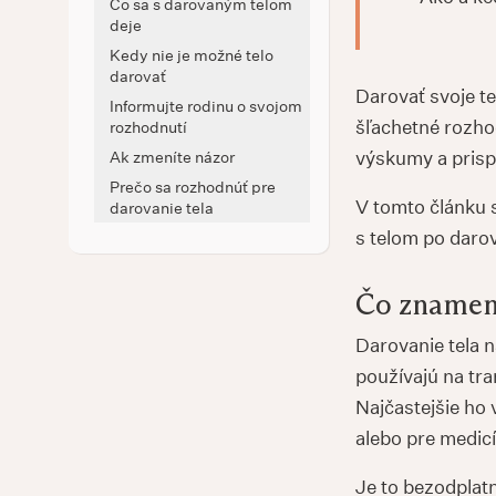
Čo sa s darovaným telom
deje
Kedy nie je možné telo
darovať
Darovať svoje t
Informujte rodinu o svojom
šľachetné rozho
rozhodnutí
výskumy a prispi
Ak zmeníte názor
Prečo sa rozhodnúť pre
V tomto článku s
darovanie tela
s telom po darov
Čo znamená
Darovanie tela n
používajú na tra
Najčastejšie ho 
alebo pre medic
Je to bezodplatn