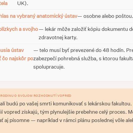
tela
UK).
hlas na vybraný anatomický ústav
— osobne alebo poštou
blízkych a svojho
— lekár môže založiť kópiu dokumentu d
zdravotnej karty.
usia ústav
— telo musí byť prevezené do 48 hodín. Pr
 čo najskôr po
zabezpečí pohrebná služba, s ktorou fakult
spolupracuje.
E RODINU O SVOJOM ROZHODNUTÍ VOPRED
alí budú po vašej smrti komunikovať s lekárskou fakultou.
ií vopred získajú, tým plynulejšie prebehne celý proces. 
ť aj písomne — napríklad v rámci plánu poslednej vôle ale