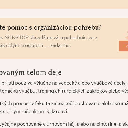
te pomoc s organizáciou pohrebu?
ás NONSTOP. Zavoláme vám pohrebníctvo a
vás celým procesom — zadarmo.
Z
rovaným telom deje
 prijatí používa výlučne na vedecké alebo výučbové účely 
atomickú výučbu, tréning chirurgických zákrokov alebo v
tkých procesov fakulta zabezpečí pochovanie alebo kremá
 a s plným rešpektom k darcovi.
yčajne pochované v urnovom háji alebo na cintoríne, a ak