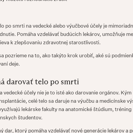
elo po smrti na vedecké alebo výučbové účely je mimoriad
dnutie. Pomáha vzdelávať budúcich lekárov, umožňuje me
eva k zlepšovaniu zdravotnej starostlivosti.
a pozrieme na to, ako takýto krok urobiť, aké sú podmien
aní deje.
 darovať telo po smrti
a vedecké účely nie je to isté ako darovanie orgánov. Kým
nsplantácie, celé telo sa daruje na výučbu a medicínske v
využívajú lekárske fakulty na anatomické štúdium, tréning 
ínskych študentov.
ý dar, ktorý pomáha vzdelávať nové generácie lekárov a p