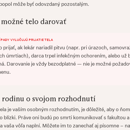
 popol môže byť odovzdaný pozostalým.
e možné telo darovať
ÍPADY VYLUČUJÚ PRIJATIE TELA
prijať, ak lekár nariadil pitvu (napr. pri úrazoch, samovr
ch úmrtiach), darca trpel infekčným ochorením, alebo už 
ná. Darovanie je vždy bezodplatné — nie je možné požado
menu.
 rodinu o svojom rozhodnutí
tela je vaším osobným rozhodnutím, je dôležité, aby o ňom
o blízki. Práve oni budú po smrti komunikovať s fakultou a
a vaša vôľa naplní. Môžete im to zanechať aj písomne – na