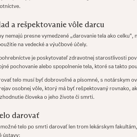
otníctve.
lad a rešpektovanie vôle darcu
y nemajú presne vymedzené „darovanie tela ako celku", 
oužitie na vedecké a výučbové účely.
ohrebníctve je poskytovateľ zdravotnej starostlivosti po
jné pochovanie alebo spopolnenie tela, ktoré sa takto pou
ovať telo musí byť dobrovoľné a písomné, s notárskym o
rejav osobnej vôle, ktorý má byť rešpektovaný rovnako, a
zhodnutie človeka o jeho živote či smrti.
telo darovať
 možné telo po smrti darovať len trom lekárskym fakultám,
 ústavy: