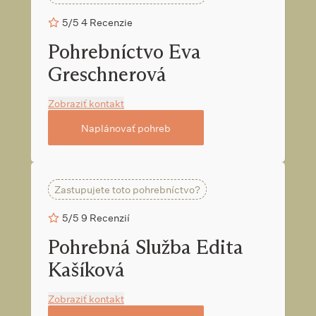
5/5
4 Recenzie
Pohrebníctvo Eva
Greschnerová
Zobraziť kontakt
Naplánovať pohreb
Zastupujete toto pohrebníctvo?
5/5
9 Recenzií
Pohrebná Služba Edita
Kašíková
Zobraziť kontakt