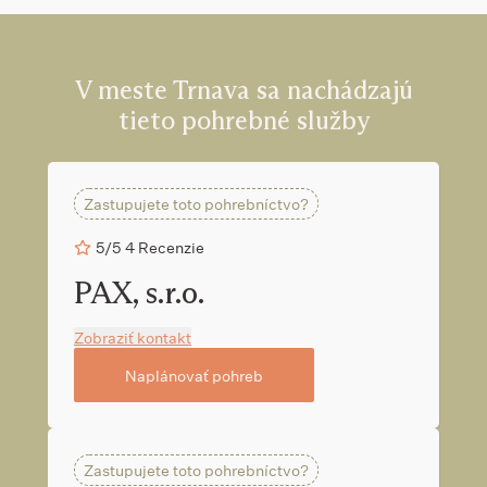
mali záujem o kremáciu, najbližšie krematórium je v
Bratislave, vzdialené približne 45 km, s cestou trvajúcou
približne 54 minút. Pre ďalšie informácie o cenách a službách
môžete využiť
kalkulačku pohrebu
.
V meste Trnava sa nachádzajú
tieto pohrebné služby
Zastupujete toto pohrebníctvo?
5/5
4 Recenzie
PAX, s.r.o.
Zobraziť kontakt
Naplánovať pohreb
Zastupujete toto pohrebníctvo?