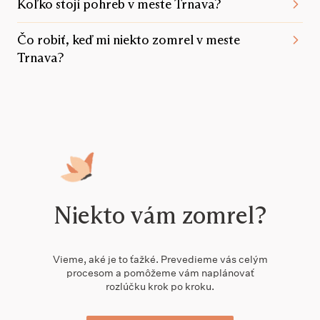
Koľko stojí pohreb v meste Trnava?
Čo robiť, keď mi niekto zomrel v meste
Trnava?
Niekto vám zomrel?
Vieme, aké je to ťažké. Prevedieme vás celým
procesom a pomôžeme vám naplánovať
rozlúčku krok po kroku.