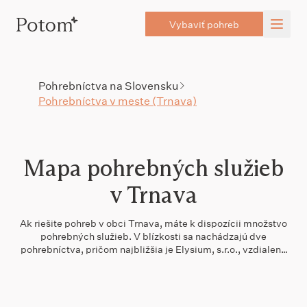
Vybaviť pohreb
Pohrebníctva na Slovensku
Pohrebníctva v meste (Trnava)
Mapa pohrebných služieb
v Trnava
Ak riešite pohreb v obci Trnava, máte k dispozícii množstvo
pohrebných služieb. V blízkosti sa nachádzajú dve
pohrebníctva, pričom najbližšia je Elysium, s.r.o., vzdialená
približne 1 km. V okolí Trnavy je možné vybrať si z viacerých
možností, čo vám umožňuje porovnať služby a ceny.
Dlhodobo dobre hodnotená pohrebná služba Kvars sa
nachádza v Piešťanoch, približne 30 km od Trnavy. Ak by ste