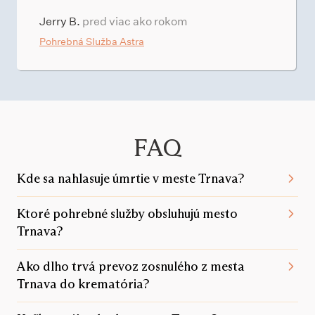
Jerry B.
pred viac ako rokom
Pohrebná Služba Astra
FAQ
Kde sa nahlasuje úmrtie v meste Trnava?
Ktoré pohrebné služby obsluhujú mesto
Trnava?
Ako dlho trvá prevoz zosnulého z mesta
Trnava do krematória?