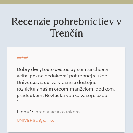
Recenzie pohrebníctiev v
Trenčín
Dobrý deň, touto cestou by som sa chcela
veľmi pekne poďakovať pohrebnej službe
Universus s.r.o. za krásnu a dôstojnú
rozlúčku s našim otcom,manželom, dedkom,
pradedkom. Rozlúčka vďaka vašej službe
bo...
Elena V.
pred viac ako rokom
UNIVERSUS, s. r. o.