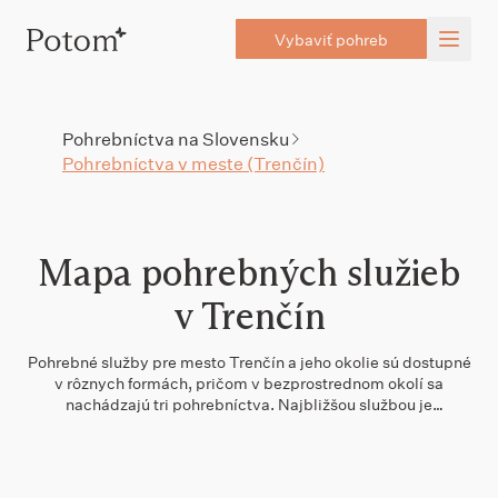
Vybaviť pohreb
Pohrebníctva na Slovensku
Pohrebníctva v meste (Trenčín)
Mapa pohrebných služieb
v Trenčín
Pohrebné služby pre mesto Trenčín a jeho okolie sú dostupné
v rôznych formách, pričom v bezprostrednom okolí sa
nachádzajú tri pohrebníctva. Najbližšou službou je
UNIVERSUS, s. r. o., ktorá sa nachádza len 0,8 km od centra
mesta. Vďaka trom pohrebným službám v blízkosti máte
možnosť výberu a porovnania, čo môže byť užitočné pri
rozhodovaní. Ak hľadáte ďalšie možnosti, dlhodobo dobre