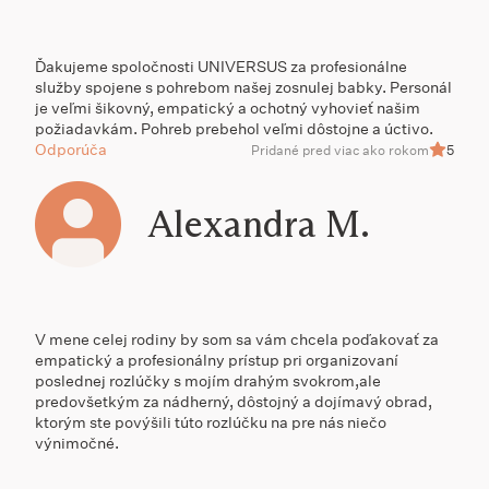
Ďakujeme spoločnosti UNIVERSUS za profesionálne
služby spojene s pohrebom našej zosnulej babky. Personál
je veľmi šikovný, empatický a ochotný vyhovieť našim
požiadavkám. Pohreb prebehol veľmi dôstojne a úctivo.
Odporúča
Pridané pred viac ako rokom
5
Alexandra M.
V mene celej rodiny by som sa vám chcela poďakovať za
empatický a profesionálny prístup pri organizovaní
poslednej rozlúčky s mojím drahým svokrom,ale
predovšetkým za nádherný, dôstojný a dojímavý obrad,
ktorým ste povýšili túto rozlúčku na pre nás niečo
výnimočné.