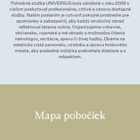
Pohrebná služba UNIVERSUS bola založená v roku 2009 s
cieľom poskytovať profesionálne, citlivé a cenovo dostupné
služby. Naším poslaním je vytvoriť pokojné prostredie pre
spomienky a zabezpečiť, aby každý smútočný obrad
reflektoval želania rodiny. Organizujeme cirkevné,
občianske, vojenské a iné obrady s možnosťou čítania
nekrológov, recitácie, spevu či živej hudby. Dbáme na
estetickú vizáž personálu, výzdobu a úpravu hrobového
miesta, aby posledná rozlúčka prebiehala dôstojne a s
rešpektom.
Mapa pobočiek