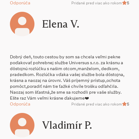
Odporúča
Pridané pred viac ako rokom
5
Elena V.
Dobrý deň, touto cestou by som sa chcela veľmi pekne
poďakovať pohrebnej službe Universus s.r.o. za krásnu a
dôstojnú rozlúčku s našim otcom,manželom, dedkom,
pradedkom. Rozlúčka vďaka vašej službe bola dôstojna,
krásna a naozaj na úrovni. Váš príjemný prístup,ochota
pomôct,poradiť nám tie ťažké chvíle trošku odľahčila.
Naozaj som šťastná,že sme sa rozhodli pre vaše služby.
Ešte raz Vám veľmi krásne ďakujeme❤️
Odporúča
Pridané pred viac ako rokom
5
Vladimír P.