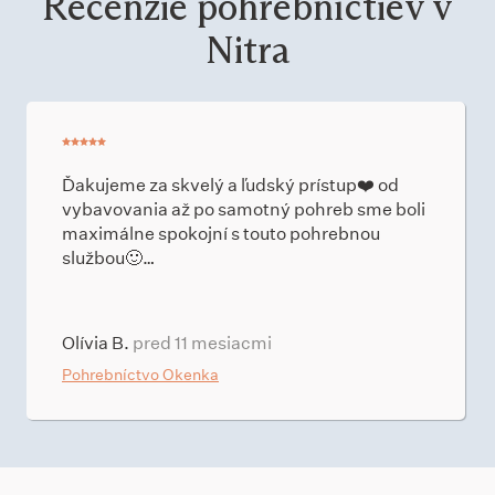
Recenzie pohrebníctiev v
Nitra
Ďakujeme za skvelý a ľudský prístup❤️ od
vybavovania až po samotný pohreb sme boli
maximálne spokojní s touto pohrebnou
službou🙂…
Olívia B.
pred 11 mesiacmi
Pohrebníctvo Okenka