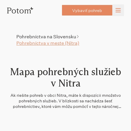
Vybaviť pohreb
Pohrebníctva na Slovensku
Pohrebníctva v meste (Nitra)
Mapa pohrebných služieb
v Nitra
Ak riešite pohreb v obci Nitra, máte k dispozícii množstvo
pohrebných služieb. V blízkosti sa nachádza šesť
pohrebníctiev, ktoré vám môžu pomôcť v tejto náročnej
situácii. Najbližšou službou je Pohrebníctvo Okenka, ktoré sa
nachádza len 1,1 km od centra mesta. V okolí do 10 km
nájdete ďalšie možnosti, čo vám umožní porovnať služby a
vybrať si tú najvhodnejšiu. Medzi dobre hodnotené pohrebné