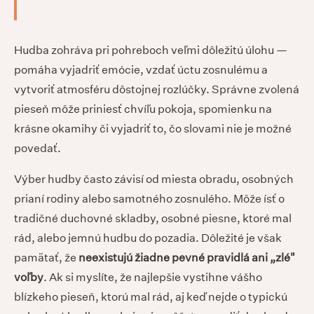
Hudba zohráva pri pohreboch veľmi dôležitú úlohu —
pomáha vyjadriť emócie, vzdať úctu zosnulému a
vytvoriť atmosféru dôstojnej rozlúčky. Správne zvolená
pieseň môže priniesť chvíľu pokoja, spomienku na
krásne okamihy či vyjadriť to, čo slovami nie je možné
povedať.
Výber hudby často závisí od miesta obradu, osobných
prianí rodiny alebo samotného zosnulého. Môže ísť o
tradičné duchovné skladby, osobné piesne, ktoré mal
rád, alebo jemnú hudbu do pozadia. Dôležité je však
pamätať, že
neexistujú žiadne pevné pravidlá ani „zlé"
voľby
. Ak si myslíte, že najlepšie vystihne vášho
blízkeho pieseň, ktorú mal rád, aj keď nejde o typickú