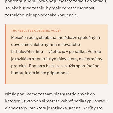
pohrebnú hudbu, pokojne ju môžete zaradiť do obradu.
To, aká hudba zaznie, by malo odrážať osobnosť
zosnulého, nie spoločenské konvencie.
TIP: NEBOJTE SA OSOBNEJ VOĽBY
Pieseň z rádia, obľúbená melódia zo spoločných
dovoleniek alebo hymna milovaného
futbalového tímu — všetko je v poriadku. Pohreb
je rozlúčka s konkrétnym človekom, nie formálny
protokol. Rodina a blízki si zaslúžia spomínať na
hudbu, ktorá im ho pripomenie.
Nižšie ponúkame zoznam piesní rozdelených do
kategórií, z ktorých si môžete vybrať podľa typu obradu
alebo osoby, pre ktorú je rozlúčka určená. Keď by ste