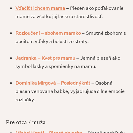
Vďačiť ti chcem mama
– Pieseň ako poďakovanie
mame za všetku jej lásku a starostlivosť.
Rozloučení –
sbohem mamko
– Smutné zbohom s
pocitom vďaky a bolesti zo straty.
Jadranka –
Kvet pre mamu
– Jemná pieseň ako
symbol lásky a spomienky na mamu.
Dominika Mirgová –
Poslednýkrát
– Osobná
pieseň venovaná babke, vyjadrujúca silné emócie
rozlúčky.
Pre otca / muža
Michal Kopál –
Pieseň do neba
– Pieseň z pohľadu