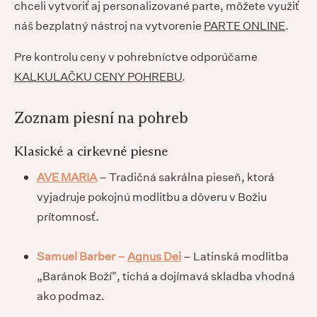
chceli vytvoriť aj personalizované parte, môžete využiť
náš bezplatný nástroj na vytvorenie
PARTE ONLINE
.
Pre kontrolu ceny v pohrebníctve odporúčame
KALKULAČKU CENY POHREBU
.
Zoznam piesní na pohreb
Klasické a cirkevné piesne
AVE MARIA
– Tradičná sakrálna pieseň, ktorá
vyjadruje pokojnú modlitbu a dôveru v Božiu
prítomnosť.
Samuel Barber –
Agnus Dei
– Latinská modlitba
„Baránok Boží", tichá a dojímavá skladba vhodná
ako podmaz.