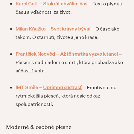
Karel Gott –
Stokrát chválím čas
– Text o plynutí
času a vďačnosti za život.
Milan Kňažko –
Svet krásny býval
– O čase ako
takom. O starnutí, živote a jeho kráse.
František Nedvěd –
Až tě smrtka vyzve k tanci
–
Pieseň s nadhľadom o smrti, ktorá prichádza ako
súčasť života.
IMT Smile –
Úprimnú sústrasť
– Emotívna, no
rytmickejšia pieseň, ktorá nesie odkaz
spolupatričnosti.
Moderné & osobné piesne