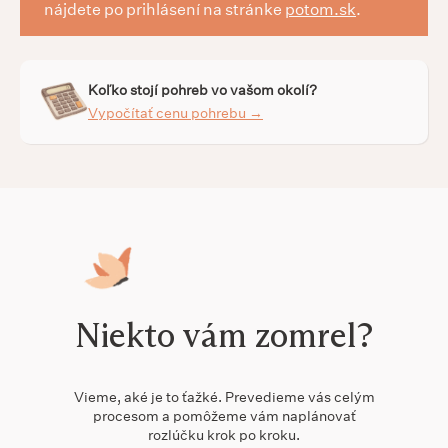
nájdete po prihlásení na stránke
potom.sk
.
Koľko stojí pohreb vo vašom okolí?
Vypočítať cenu pohrebu →
Niekto vám zomrel?
Vieme, aké je to ťažké. Prevedieme vás celým
procesom a pomôžeme vám naplánovať
rozlúčku krok po kroku.