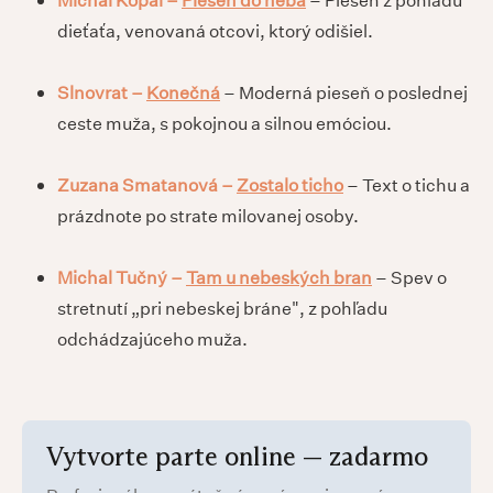
dieťaťa, venovaná otcovi, ktorý odišiel.
Slnovrat –
Konečná
– Moderná pieseň o poslednej
ceste muža, s pokojnou a silnou emóciou.
Zuzana Smatanová –
Zostalo ticho
– Text o tichu a
prázdnote po strate milovanej osoby.
Michal Tučný –
Tam u nebeských bran
– Spev o
stretnutí „pri nebeskej bráne", z pohľadu
odchádzajúceho muža.
Vytvorte parte online — zadarmo