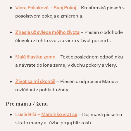
Viera Poliaková –
Svoj Pokoj
– Kresťanská pieseň s
posolstvom pokoja a zmierenia.
Zhasla už svieca môjho života
– Pieseň o odchode
človeka z tohto sveta a viere v život po smrti.
Malá čiastka zeme
– Text o poslednom odpočinku
a návrate do lona zeme, v duchu pokory a viery.
Život sa mi skončil
– Pieseň o odprosení Márie a
rozlúčení z pohľadu ženy.
Pre mamu / ženu
Lucie Bílá –
Maminko vrať se
– Dojímavá pieseň o
strate mamy a túžbe po jej blízkosti.