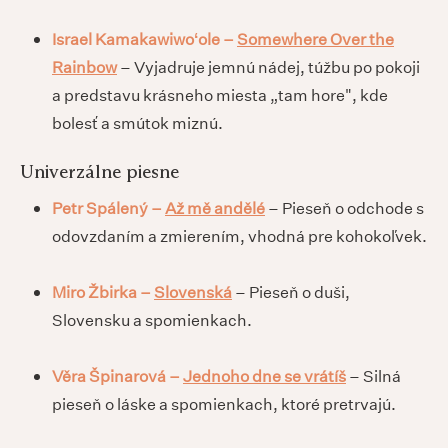
Israel Kamakawiwoʻole –
Somewhere Over the
Rainbow
– Vyjadruje jemnú nádej, túžbu po pokoji
a predstavu krásneho miesta „tam hore", kde
bolesť a smútok miznú.
Univerzálne piesne
Petr Spálený –
Až mě andělé
– Pieseň o odchode s
odovzdaním a zmierením, vhodná pre kohokoľvek.
Miro Žbirka –
Slovenská
– Pieseň o duši,
Slovensku a spomienkach.
Věra Špinarová –
Jednoho dne se vrátíš
– Silná
pieseň o láske a spomienkach, ktoré pretrvajú.