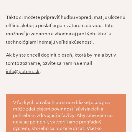
Takto si môžete pripraviť hudbu vopred, mať ju uloženú
offline alebo ju poslať organizátorom obradu. Táto
možnosť je zadarmo a vhodná aj pre tých, ktorí s
technológiami nemajú veľké skúsenosti.
Ak by ste chceli doplniť pieseň, ktorá by mala byť v
tomto zozname, ozvite sa nám na email
info@potom.sk
.
V ťažkých chvíľach po strate blízkej osoby sa
môže zdať objem povinností súvisiacich s
pohrebom zdrvujúci a ťaživý. Aby sme vám čo
najviac pomohli, vytvorili sme prehľadný
systém, ktorého sa môžete držať. Všetko