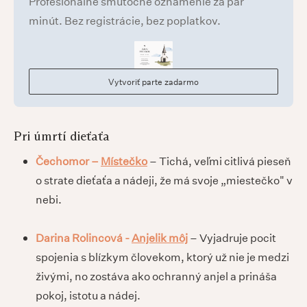
Profesionálne smútočné oznámenie za pár
minút. Bez registrácie, bez poplatkov.
Vytvoriť parte zadarmo
Pri úmrtí dieťaťa
Čechomor –
Místečko
– Tichá, veľmi citlivá pieseň
o strate dieťaťa a nádeji, že má svoje „miestečko" v
nebi.
Darina Rolincová -
Anjelik môj
– Vyjadruje pocit
spojenia s blízkym človekom, ktorý už nie je medzi
živými, no zostáva ako ochranný anjel a prináša
pokoj, istotu a nádej.