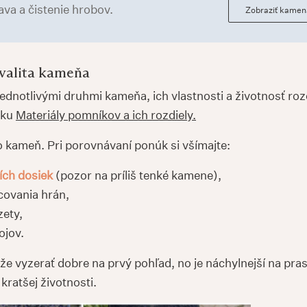
va a čistenie hrobov.
Zobraziť kamen
kvalita kameňa
jednotlivými druhmi kameňa, ich vlastnosti a životnosť r
ánku
Materiály pomníkov a ich rozdiely.
o kameň. Pri porovnávaní ponúk si všímajte:
ích dosiek
(pozor na príliš tenké kamene),
covania hrán,
zety,
ojov.
e vyzerať dobre na prvý pohľad, no je náchylnejší na pras
kratšej životnosti.