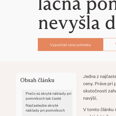
lacná po
nevyšla 
Vypočítať cenu pohrebu
Jedna z najčaste
Obsah článku
ceny. Práve pri 
skutočnosti zahŕ
Prečo sú skryté náklady pri
navýši.
pomníkoch tak časté
Najčastejšie skryté
V tomto článku 
náklady pri pomníkoch