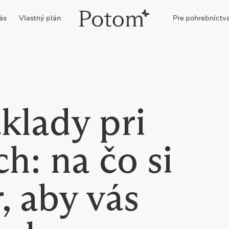
ás
Vlastný plán
Pre pohrebníctv
klady pri
h: na čo si
, aby vás