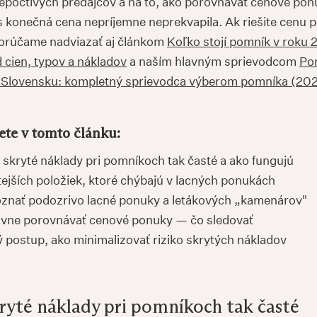
 nepoctivých predajcov a na to, ako porovnávať cenové po
s konečná cena nepríjemne neprekvapila. Ak riešite cenu 
orúčame nadviazať aj článkom
Koľko stojí pomník v roku
 cien, typov a nákladov
a naším hlavným sprievodcom
Po
 Slovensku: kompletný sprievodca výberom pomníka (202
ete v tomto článku:
 skryté náklady pri pomníkoch tak časté a ako fungujú
tejších položiek, ktoré chýbajú v lacných ponukách
znať podozrivo lacné ponuky a letákových „kamenárov"
vne porovnávať cenové ponuky — čo sledovať
ý postup, ako minimalizovať riziko skrytých nákladov
kryté náklady pri pomníkoch tak časté