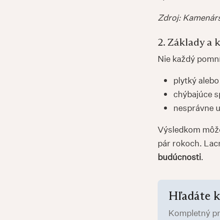
Zdroj: Kamenárs
2. Základy a 
Nie každý pomní
plytký alebo
chýbajúce s
nesprávne ul
Výsledkom môže 
pár rokoch. Lac
budúcnosti
.
Hľadáte k
Kompletný pr