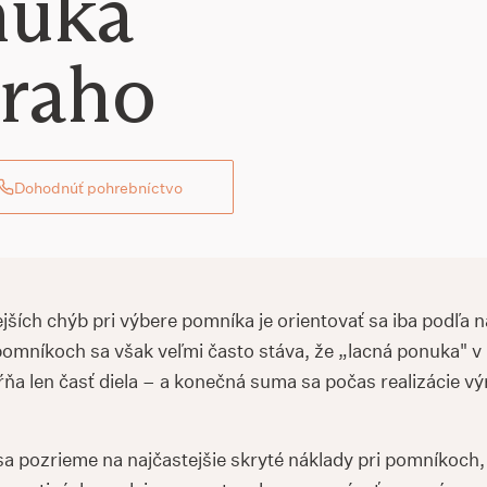
nuka
draho
Dohodnúť pohrebníctvo
jších chýb pri výbere pomníka je orientovať sa iba podľa n
pomníkoch sa však veľmi často stáva, že „lacná ponuka" v
ňa len časť diela – a konečná suma sa počas realizácie v
sa pozrieme na najčastejšie skryté náklady pri pomníkoch,