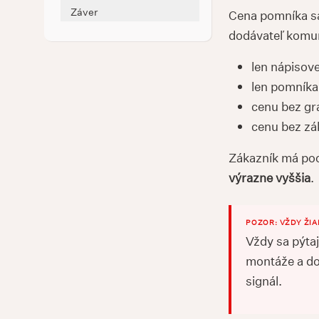
Záver
Cena pomníka sa
dodávateľ komu
len nápisove
len pomníka
cenu bez gr
cenu bez zá
Zákazník má poci
výrazne vyššia
.
POZOR: VŽDY ŽI
Vždy sa pýta
montáže a do
signál.