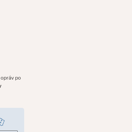
 opráv po
v