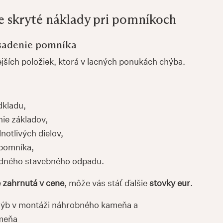
ie skryté náklady pri pomníkoch
osadenie pomníka
jších položiek, ktorá v lacných ponukách chýba.
dkladu,
ie základov,
notlivých dielov,
 pomníka,
adného stavebného odpadu.
e zahrnutá v cene
, môže vás stáť ďalšie
stovky eur
.