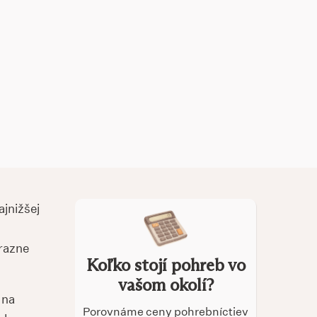
ajnižšej
ýrazne
Koľko stojí pohreb vo
vašom okolí?
 na
Porovnáme ceny pohrebníctiev