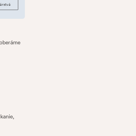
árstvá
ozoberáme
kanie,