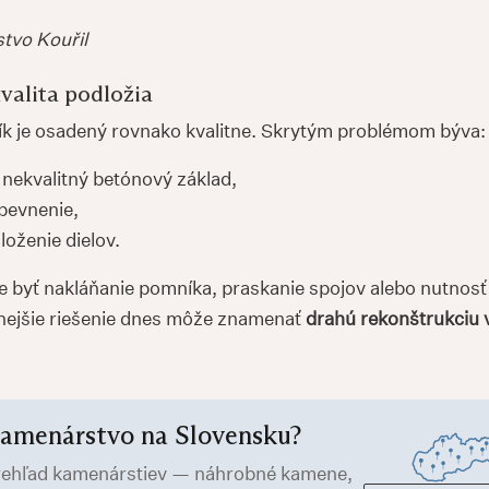
tvo Kouřil
kvalita podložia
k je osadený rovnako kvalitne. Skrytým problémom býva:
 nekvalitný betónový základ,
pevnenie,
oženie dielov.
byť nakláňanie pomníka, praskanie spojov alebo nutnosť
nejšie riešenie dnes môže znamenať
drahú rekonštrukciu 
amenárstvo na Slovensku?
ehľad kamenárstiev — náhrobné kamene,