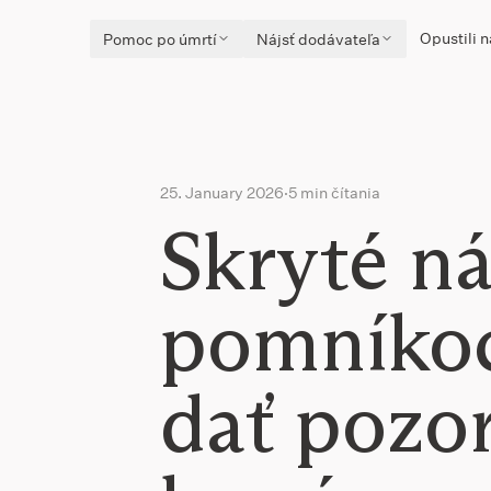
Opustili n
Pomoc po úmrtí
Nájsť dodávateľa
25. January 2026
·
5 min čítania
Skryté ná
pomníkoc
dať pozor