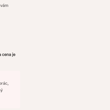
ď vám
a cena je
prác,
ný