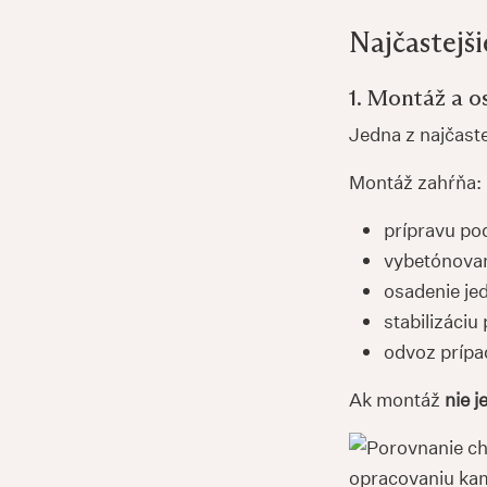
Najčastejš
1. Montáž a 
Jedna z najčaste
Montáž zahŕňa:
prípravu po
vybetónovan
osadenie jed
stabilizáciu
odvoz príp
Ak montáž
nie j