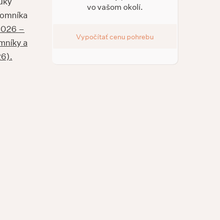
nuky
vo vašom okolí.
pomníka
 2026 –
Vypočítať cenu pohrebu
mníky a
6).