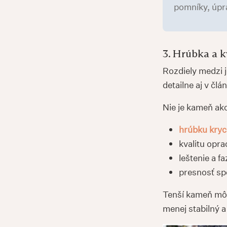
pomníky, úpra
3. Hrúbka a 
Rozdiely medzi 
detailne aj v čl
Nie je kameň ak
hrúbku kryc
kvalitu opra
leštenie a fa
presnosť sp
Tenší kameň môž
menej stabilný a 