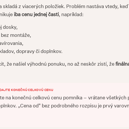
 skladá z viacerých položiek. Problém nastáva vtedy, ke
nikuje
iba cenu jednej časti
, napríklad:
j dosky,
 bez montáže,
avírovania,
kladov, dopravy či doplnkov.
t, že našiel výhodnú ponuku, no až neskôr zistí, že
fináln
ADAJTE KONEČNÚ CELKOVÚ CENU
jte na konečnú celkovú cenu pomníka – vrátane všetkých 
plnkov. „Cena od" bez podrobného rozpisu je prvý varov