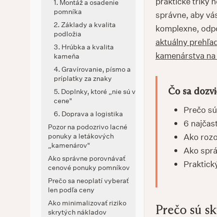
praktické triky
1. Montáž a osadenie
pomníka
správne, aby vá
2. Základy a kvalita
komplexne, odp
podložia
aktuálny prehľad
3. Hrúbka a kvalita
kamenárstva na
kameňa
4. Gravírovanie, písmo a
príplatky za znaky
Čo sa dozvi
5. Doplnky, ktoré „nie sú v
cene"
Prečo sú
6. Doprava a logistika
6 najčas
Pozor na podozrivo lacné
ponuky a letákových
Ako rozo
„kamenárov"
Ako sprá
Ako správne porovnávať
Praktick
cenové ponuky pomníkov
Prečo sa neoplatí vyberať
len podľa ceny
Ako minimalizovať riziko
Prečo sú s
skrytých nákladov