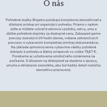
O nás
Pohrebné služby Brigetio ponúkajú komplexnú starostlivosť a
dôstojný prístup pri organizácii pohrebu. Priamo v našom
sídle si môžete vybrať kvetinovú výzdobu, rakvy, urny a
ďalšie pohrebné doplnky za dostupné ceny. Zabezpečujeme
prevozy zosnulých 24 hodín denne, vrátane zahraničných
prevozov s vybavením kompletnej úmrtnej dokumentácie.
Na základe splnomocnenia vybavíme všetky potrebné
doklady k pohrebu a štátny príspevok vo výške 79,67 €.
Ponúkame aj vyhotovenie smútočného oznámenia na
počkanie. S dôrazom na dôstojnosť sa staráme o úpravu,
umytie a obliekanie zosnulého, aby bol každý detail rozlúčky
starostlivo pripravený.