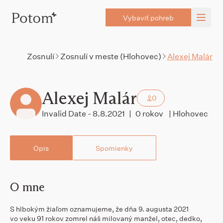
Vybaviť pohreb
Zosnulí
Zosnulí v meste (Hlohovec)
Alexej Malár
Alexej Malár
0
Invalid Date - 8.8.2021
|
0 rokov
| Hlohovec
Opis
Spomienky
O mne
S hlbokým žiaľom oznamujeme, že dňa 9. augusta 2021
vo veku 91 rokov zomrel náš milovaný manžel, otec, dedko,