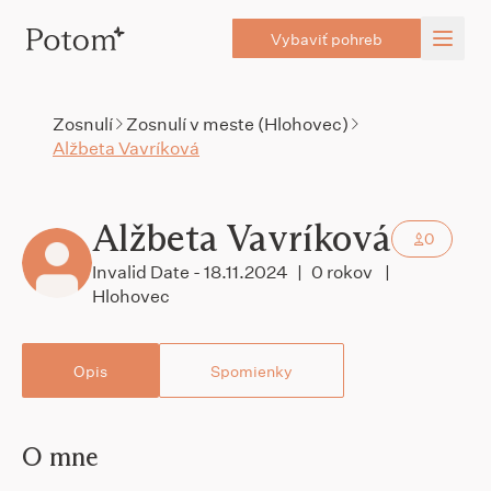
Vybaviť pohreb
Zosnulí
Zosnulí v meste (Hlohovec)
Alžbeta Vavríková
Alžbeta Vavríková
0
Invalid Date - 18.11.2024
|
0 rokov
|
Hlohovec
Opis
Spomienky
O mne