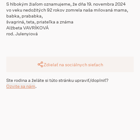
S hlbokým žiaľom oznamujeme, že dňa 19. novembra 2024
vo veku nedožitých 92 rokov zomrela naša milovaná mama,
babka, prababka,
švagriná, teta, priateľka a známa
Alžbeta VAVRÍKOVÁ
rod. Julenyiová
Zdielať na sociálnych sieťach
Ste rodina a želáte si túto stránku upraviť/doplniť?
Ozvite sa nám
.