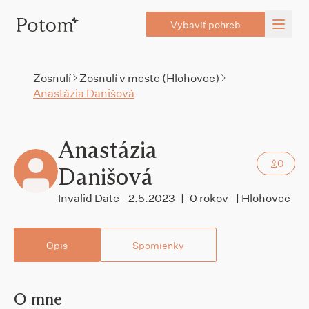
Vybaviť pohreb
Zosnulí
Zosnulí v meste (Hlohovec)
Anastázia Danišová
Anastázia
0
Danišová
Invalid Date - 2.5.2023
|
0 rokov
| Hlohovec
Opis
Spomienky
O mne