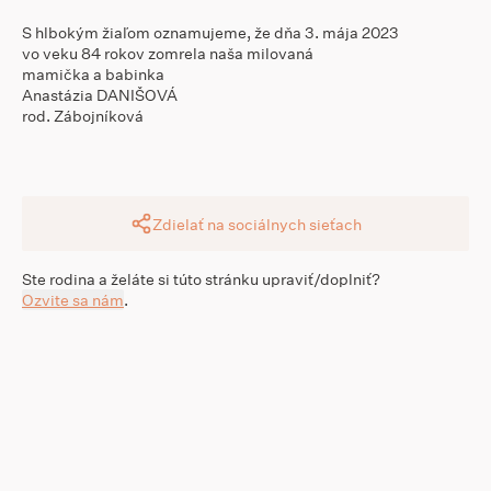
S hlbokým žiaľom oznamujeme, že dňa 3. mája 2023
vo veku 84 rokov zomrela naša milovaná
mamička a babinka
Anastázia DANIŠOVÁ
rod. Zábojníková
Zdielať na sociálnych sieťach
Ste rodina a želáte si túto stránku upraviť/doplniť?
Ozvite sa nám
.