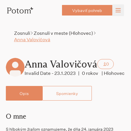
Vybaviť pohreb
Zosnulí
Zosnulí v meste (Hlohovec)
Anna Valovičová
Anna Valovičová
0
Invalid Date - 23.1.2023
|
0 rokov
| Hlohovec
Opis
Spomienky
O mne
S hlbokým žiaľom oznamujeme, že dňa 24. januára 2023