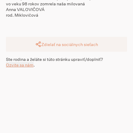
vo veku 98 rokov zomrela naša milovaná
Anna VALOVIČOVÁ
rod. Miklovičová
Zdielať na sociálnych sieťach
Ste rodina a želáte si túto stránku upraviť/doplniť?
Ozvite sa nám
.