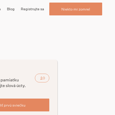
a
Blog
Registrujte sa
Niekto mi zomrel
0
a pamiatku
jte slová úcty.
iť prvú sviečku