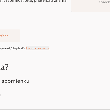
, sesternica, teta, priateľka a známa
Sviečk
ieťach
 upraviť/doplniť?
Ozvite sa nám
.
na?
ú spomienku