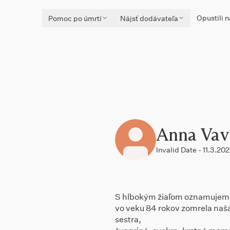
Opustili n
Pomoc po úmrtí
Nájsť dodávateľa
Anna Vav
Invalid Date - 11.3.202
S hlbokým žiaľom oznamujeme
vo veku 84 rokov zomrela na
sestra,