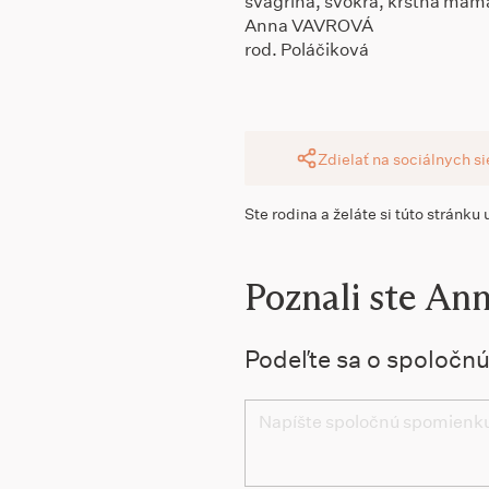
švagriná, svokra, krstná mama
Anna VAVROVÁ
rod. Poláčiková
Zdielať na sociálnych s
Ste rodina a želáte si túto stránku
Poznali ste An
Podeľte sa o spoločn