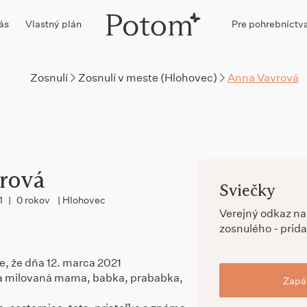
ás
Vlastný plán
Pre pohrebníctv
Zosnulí
Zosnulí v meste (Hlohovec)
Anna Vavrová
rová
Sviečky
1
|
0 rokov
| Hlohovec
Verejný odkaz n
zosnulého - prida
, že dňa 12. marca 2021
ša milovaná mama, babka, prababka,
Zapál