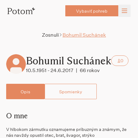
Vybaviť pohreb
Zosnulí
Bohumil Suchánek
Bohumil Suchánek
0
10.5.1951 - 24.6.2017
|
66 rokov
Opis
Spomienky
O mne
V hlbokom zármutku oznamujeme príbuzným a známym, že
nás navždy opustil otec, brat, švagor, strýko