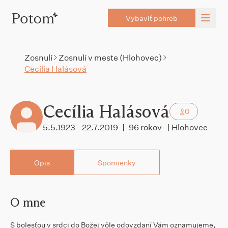
Vybaviť pohreb
Zosnulí
Zosnulí v meste (Hlohovec)
Cecília Halásová
Cecília Halásová
0
5.5.1923 - 22.7.2019
|
96 rokov
| Hlohovec
Opis
Spomienky
O mne
S bolesťou v srdci do Božej vôle odovzdaní Vám oznamujeme,