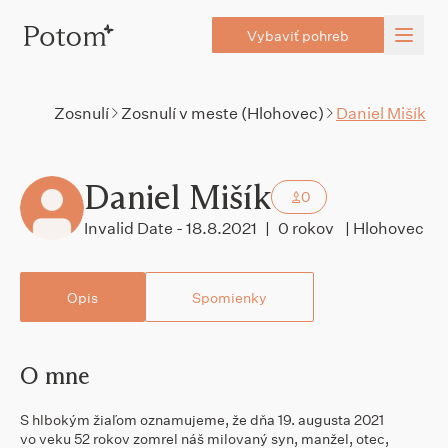
Vybaviť pohreb
Zosnulí
Zosnulí v meste (Hlohovec)
Daniel Mišík
Daniel Mišík
0
Invalid Date - 18.8.2021
|
0 rokov
| Hlohovec
Opis
Spomienky
O mne
S hlbokým žiaľom oznamujeme, že dňa 19. augusta 2021
vo veku 52 rokov zomrel náš milovaný syn, manžel, otec,