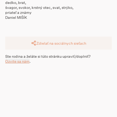
dedko, brat,
švagor, svokor, krstný otec, svat, strýko,
priateľ a známy
Daniel MIŠÍK
Zdielať na sociálnych sieťach
Ste rodina a želáte si túto stránku upraviť/doplniť?
Ozvite sa nám
.