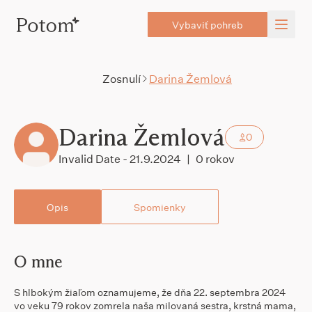
Vybaviť pohreb
Zosnulí
Darina Žemlová
Darina Žemlová
0
Invalid Date - 21.9.2024
|
0 rokov
Opis
Spomienky
O mne
S hlbokým žiaľom oznamujeme, že dňa 22. septembra 2024
vo veku 79 rokov zomrela naša milovaná sestra, krstná mama,