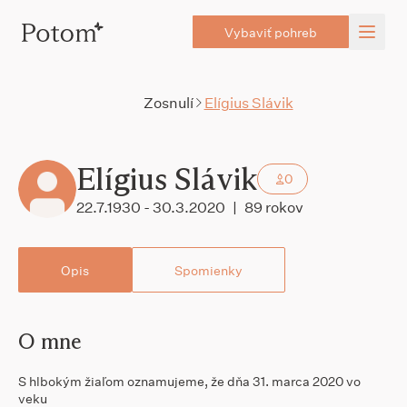
Vybaviť pohreb
Zosnulí
Elígius Slávik
Elígius Slávik
0
22.7.1930 - 30.3.2020
|
89 rokov
Opis
Spomienky
O mne
S hlbokým žiaľom oznamujeme, že dňa 31. marca 2020 vo
veku