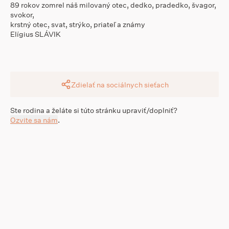
89 rokov zomrel náš milovaný otec, dedko, pradedko, švagor,
svokor,
krstný otec, svat, strýko, priateľ a známy
Elígius SLÁVIK
Zdielať na sociálnych sieťach
Ste rodina a želáte si túto stránku upraviť/doplniť?
Ozvite sa nám
.