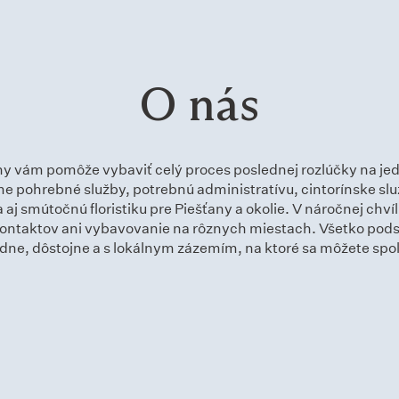
O nás
ny vám pomôže vybaviť celý proces poslednej rozlúčky na j
 pohrebné služby, potrebnú administratívu, cintorínske slu
aj smútočnú floristiku pre Piešťany a okolie. V náročnej chví
 kontaktov ani vybavovanie na rôznych miestach. Všetko pod
dne, dôstojne a s lokálnym zázemím, na ktoré sa môžete spo