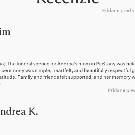
Pridané pred 
im
ia) The funeral service for Andrea’s mom in Piešťany was held
ceremony was simple, heartfelt, and beautifully respectful g
ratitude. Family and friends felt supported, and her memory 
e.
Pridané pre
ndrea K.