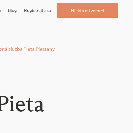
a
Blog
Registrujte sa
Niekto mi zomrel
ná služba Pieta Piešťany
Pieta