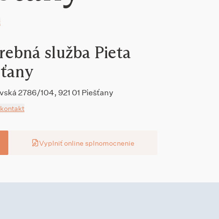
t
rebná služba Pieta
šťany
avská 2786/104, 921 01 Piešťany
 kontakt
Vyplniť online splnomocnenie