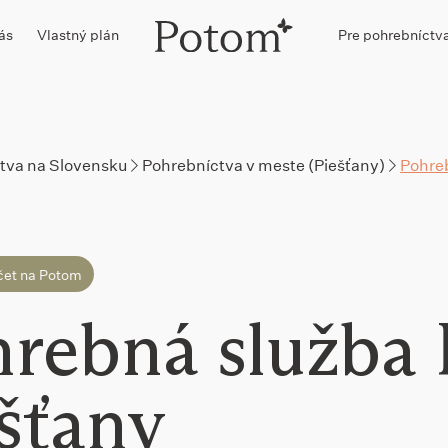
ás
Vlastný plán
Pre pohrebníctv
tva na Slovensku
Pohrebníctva v meste (Piešťany)
Pohreb
čet na Potom
rebná služba 
šťany