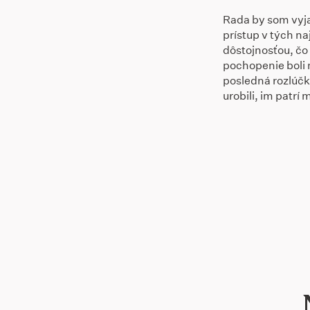
Rada by som vyja
prístup v tých na
dôstojnosťou, čo 
pochopenie boli 
posledná rozlúčk
urobili, im patrí