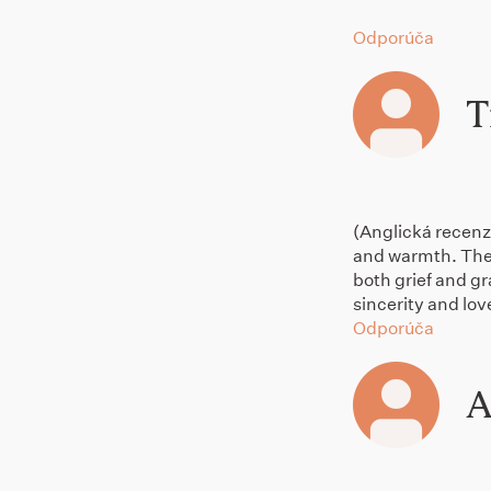
Odporúča
T
(Anglická recenz
and warmth. The 
both grief and g
sincerity and lov
Odporúča
A