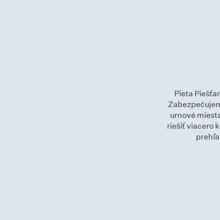
Pieta Piešťa
Zabezpečujeme
urnové miesta 
riešiť viacero
prehľa