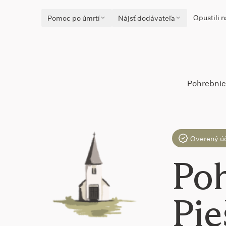
Opustili n
Pomoc po úmrtí
Nájsť dodávateľa
Pohrebníc
Overený ú
Poh
Pie