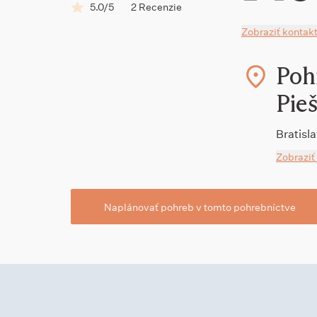
5.0/5
2 Recenzie
Zobraziť kontak
Poh
Pie
Bratisl
Zobraziť
Naplánovať pohreb v tomto pohrebníctve