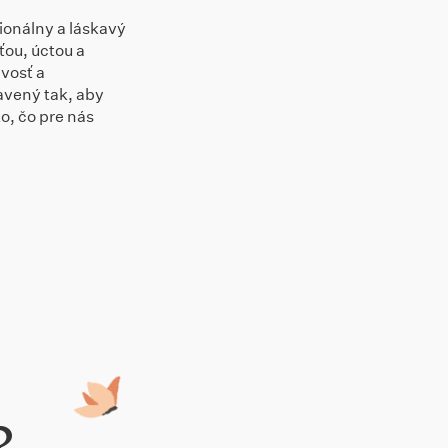
ionálny a láskavý
ťou, úctou a
ivosť a
avený tak, aby
o, čo pre nás
?