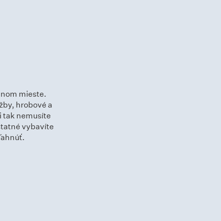
ednom mieste.
žby, hrobové a
li tak nemusíte
statné vybavíte
ľahnúť.