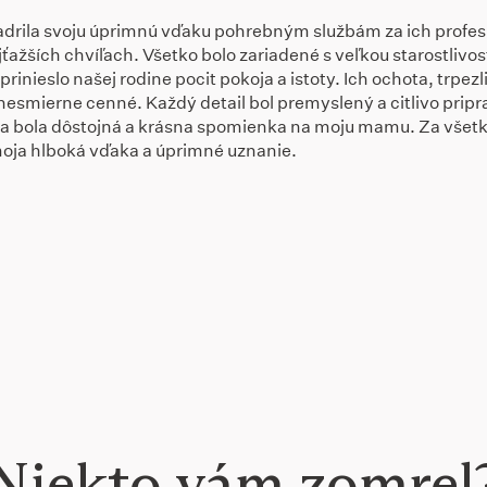
drila svoju úprimnú vďaku pohrebným službám za ich profes
jťažších chvíľach. Všetko bolo zariadené s veľkou starostlivos
prinieslo našej rodine pocit pokoja a istoty. Ich ochota, trpezl
nesmierne cenné. Každý detail bol premyslený a citlivo pripr
a bola dôstojná a krásna spomienka na moju mamu. Za všetk
 moja hlboká vďaka a úprimné uznanie.
Niekto vám zomrel