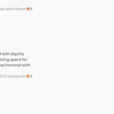
viac ako rokom
5
 with dignity
iving space for
was honored with
d 10 mesiacmi
5