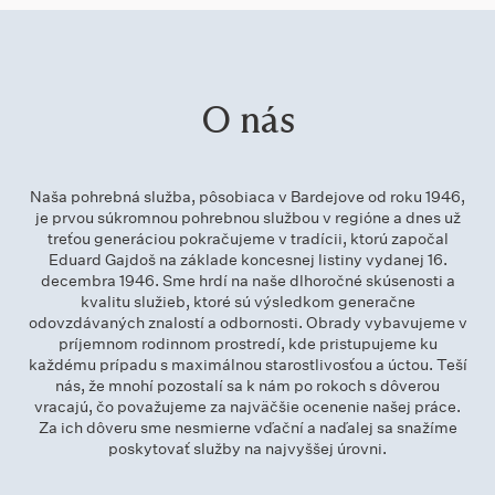
O nás
Naša pohrebná služba, pôsobiaca v Bardejove od roku 1946,
je prvou súkromnou pohrebnou službou v regióne a dnes už
treťou generáciou pokračujeme v tradícii, ktorú započal
Eduard Gajdoš na základe koncesnej listiny vydanej 16.
decembra 1946. Sme hrdí na naše dlhoročné skúsenosti a
kvalitu služieb, ktoré sú výsledkom generačne
odovzdávaných znalostí a odbornosti. Obrady vybavujeme v
príjemnom rodinnom prostredí, kde pristupujeme ku
každému prípadu s maximálnou starostlivosťou a úctou. Teší
nás, že mnohí pozostalí sa k nám po rokoch s dôverou
vracajú, čo považujeme za najväčšie ocenenie našej práce.
Za ich dôveru sme nesmierne vďační a naďalej sa snažíme
poskytovať služby na najvyššej úrovni.