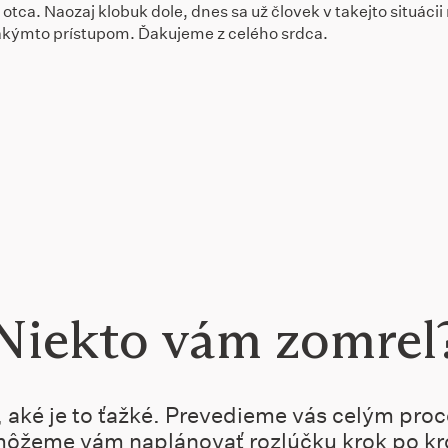
ca. Naozaj klobuk dole, dnes sa už človek v takejto situácii
takýmto prístupom. Ďakujeme z celého srdca.
Niekto vám zomrel
 aké je to ťažké. Prevedieme vás celým pro
ôžeme vám naplánovať rozlúčku krok po kr