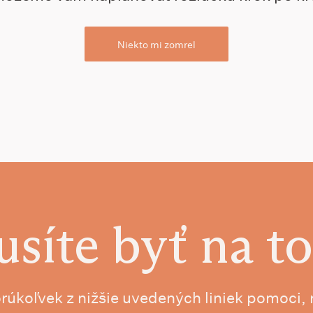
Niekto mi zomrel
síte byť na to
orúkoľvek z nižšie uvedených liniek pomoci