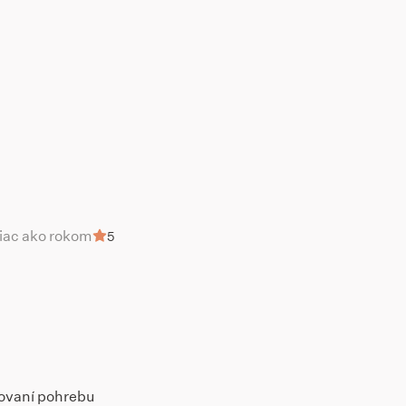
viac ako rokom
5
vovaní pohrebu