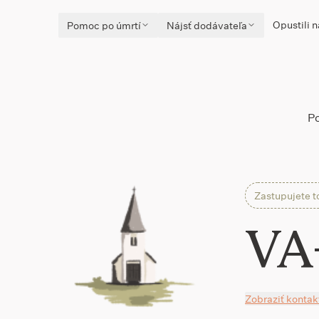
Opustili n
Pomoc po úmrtí
Nájsť dodávateľa
P
Zastupujete t
VA-
Zobraziť kontak