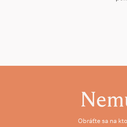
Nemu
Obráťte sa na kt