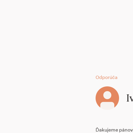
Odporúča
I
Ďakujeme pánovi 