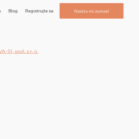
a
Blog
Registrujte sa
Niekto mi zomrel
VA-SI, spol. s r. o.