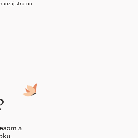
 naozaj stretne
?
cesom a
oku.