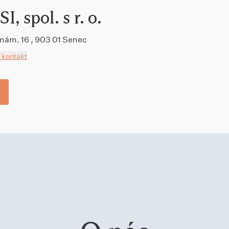
I, spol. s r. o.
nám. 16 , 903 01 Senec
 kontakt