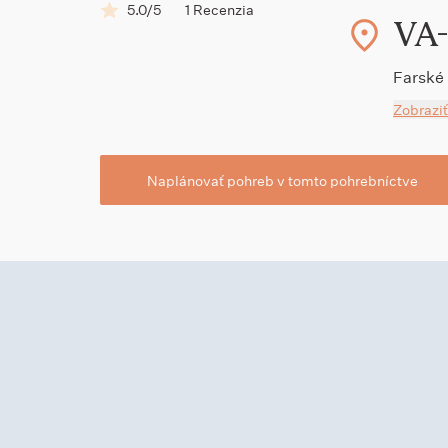
5.0/5
1 Recenzia
VA-S
Farské 
Zobraziť
Naplánovať pohreb v tomto pohrebníctve