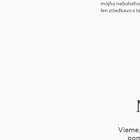
môjho nebohého ot
len zriedkavo s 
Vieme,
pom