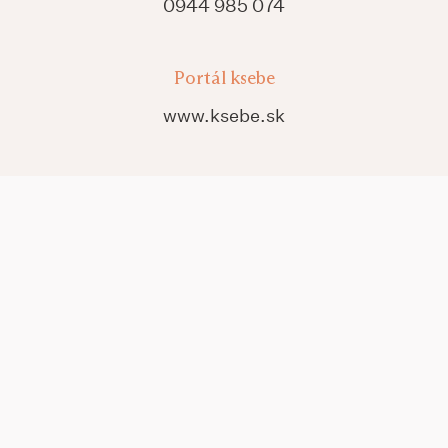
0944 985 074
Portál ksebe
www.ksebe.sk