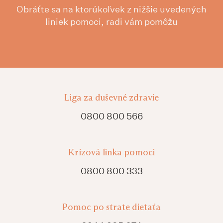
Obráťte sa na ktorúkoľvek z nižšie uvedených
liniek pomoci, radi vám pomôžu
Liga za duševné zdravie
0800 800 566
Krízová linka pomoci
0800 800 333
Pomoc po strate dietaťa