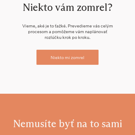
Niekto vám zomrel?
Vieme, aké je to ťažké. Prevedieme vás celým
procesom a pomôžeme vám naplánovať
rozlúčku krok po kroku.
Niekto mi zomrel
Nemusíte byť na to sami