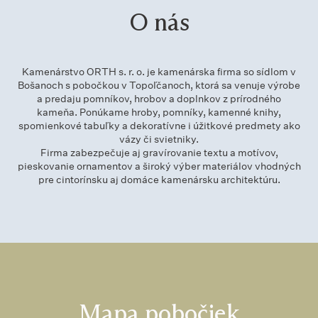
O nás
Kamenárstvo ORTH s. r. o. je kamenárska firma so sídlom v
Bošanoch s pobočkou v Topoľčanoch, ktorá sa venuje výrobe
a predaju pomníkov, hrobov a doplnkov z prírodného
kameňa. Ponúkame hroby, pomníky, kamenné knihy,
spomienkové tabuľky a dekoratívne i úžitkové predmety ako
vázy či svietniky.
Firma zabezpečuje aj gravírovanie textu a motívov,
pieskovanie ornamentov a široký výber materiálov vhodných
pre cintorínsku aj domáce kamenársku architektúru.
Mapa pobočiek