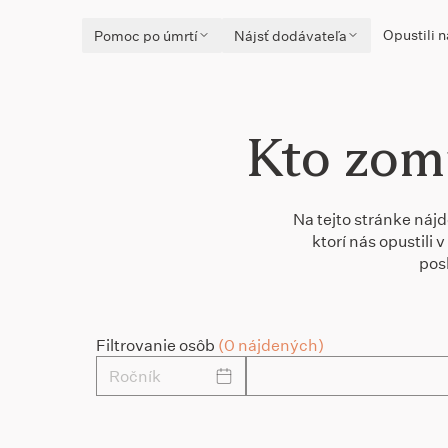
Opustili n
Pomoc po úmrtí
Nájsť dodávateľa
Kto zomr
Na tejto stránke náj
ktorí nás opustili
pos
Filtrovanie osôb
(0 nájdených)
Ročník