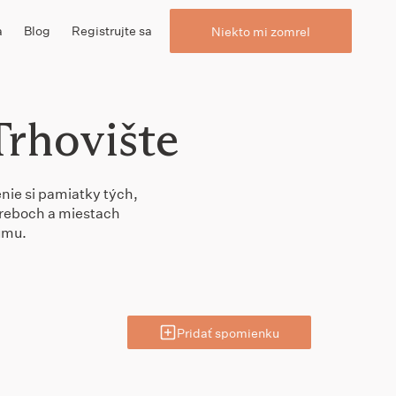
a
Blog
Registrujte sa
Niekto mi zomrel
Trhovište
nie si pamiatky tých,
ohreboch a miestach
umu.
Pridať spomienku