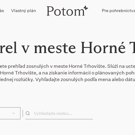
ás
Vlastný plán
Pre pohrebníctv
el v meste Horné 
dete prehľad zosnulých v meste Horné Trhovište. Slúži na ucte
 v Horné Trhovište, a na získanie informácií o plánovaných p
lednej rozlúčky. Vyhľadajte zosnulých podľa mena alebo dát