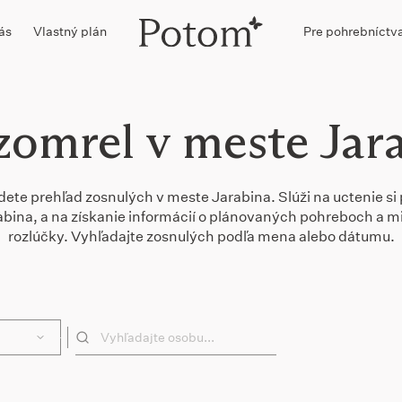
ás
Vlastný plán
Pre pohrebníctv
zomrel v meste Jar
dete prehľad zosnulých v meste Jarabina. Slúži na uctenie si
rabina, a na získanie informácií o plánovaných pohreboch a 
rozlúčky. Vyhľadajte zosnulých podľa mena alebo dátumu.