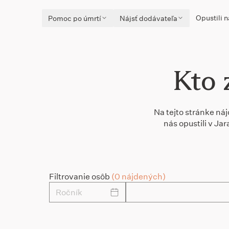
Opustili n
Pomoc po úmrtí
Nájsť dodávateľa
Kto 
Na tejto stránke náj
nás opustili v Ja
Filtrovanie osôb
(0 nájdených)
Ročník