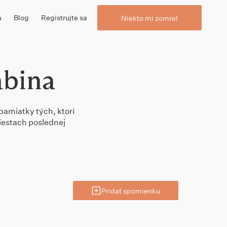
a
Blog
Registrujte sa
Niekto mi zomrel
abina
 pamiatky tých, ktorí
miestach poslednej
Pridať spomienku