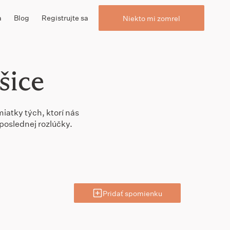
a
Blog
Registrujte sa
Niekto mi zomrel
šice
iatky tých, ktorí nás
poslednej rozlúčky.
Pridať spomienku