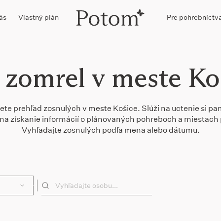
ás
Vlastný plán
Pre pohrebníctv
 zomrel v meste Ko
dete prehľad zosnulých v meste Košice. Slúži na uctenie si pam
 a na získanie informácií o plánovaných pohreboch a miestach 
Vyhľadajte zosnulých podľa mena alebo dátumu.