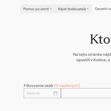
Opustili n
Pomoc po úmrtí
Nájsť dodávateľa
Kto
Na tejto stránke náj
opustili v Košice,
Filtrovanie osôb
(0 nájdených)
Ročník