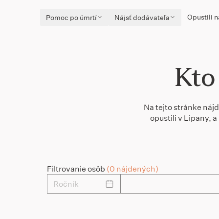
Opustili n
Pomoc po úmrtí
Nájsť dodávateľa
Kto
Na tejto stránke nájd
opustili v Lipany,
Filtrovanie osôb
(0 nájdených)
Ročník