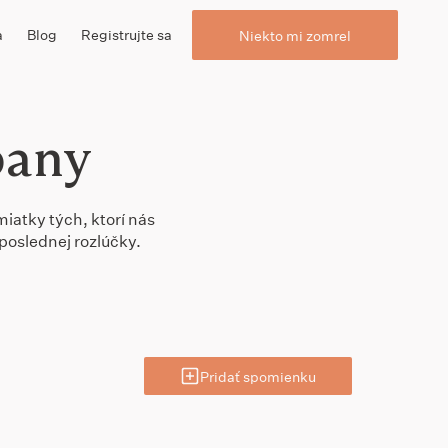
a
Blog
Registrujte sa
Niekto mi zomrel
pany
miatky tých, ktorí nás
poslednej rozlúčky.
Pridať spomienku