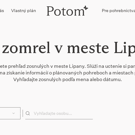
ás
Vlastný plán
Pre pohrebníctv
 zomrel v meste Li
ete prehľad zosnulých v meste Lipany. Slúži na uctenie si pa
 a na získanie informácií o plánovaných pohreboch a miestach 
Vyhľadajte zosnulých podľa mena alebo dátumu.