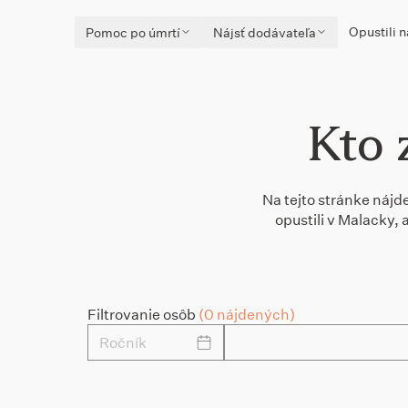
Opustili n
Pomoc po úmrtí
Nájsť dodávateľa
Kto 
Na tejto stránke nájd
opustili v Malacky,
Filtrovanie osôb
(0 nájdených)
Ročník