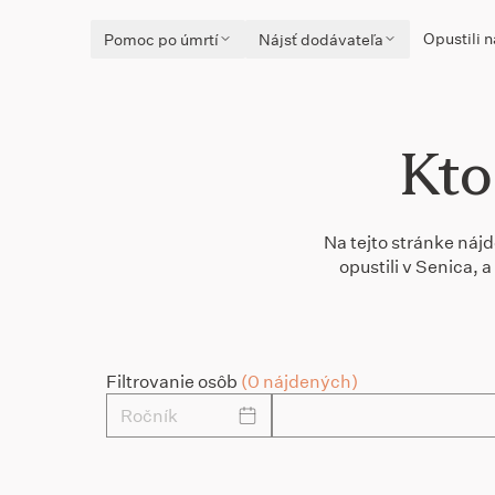
Opustili n
Pomoc po úmrtí
Nájsť dodávateľa
Kto
Na tejto stránke nájd
opustili v Senica,
Filtrovanie osôb
(0 nájdených)
Ročník