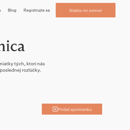
a
Blog
Registrujte sa
Niekto mi zomrel
nica
miatky tých, ktorí nás
poslednej rozlúčky.
Pridať spomienku