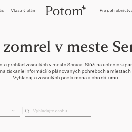
ás
Vlastný plán
Pre pohrebníctv
 zomrel v meste Se
ete prehľad zosnulých v meste Senica. Slúži na uctenie si pa
 a na získanie informácií o plánovaných pohreboch a miestach 
Vyhľadajte zosnulých podľa mena alebo dátumu.