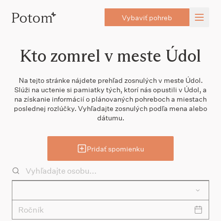
Vybaviť pohreb
Kto zomrel v meste Údol
Na tejto stránke nájdete prehľad zosnulých v meste Údol.
Slúži na uctenie si pamiatky tých, ktorí nás opustili v Údol, a
na získanie informácií o plánovaných pohreboch a miestach
poslednej rozlúčky. Vyhľadajte zosnulých podľa mena alebo
dátumu.
Pridať spomienku
Ročník