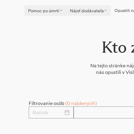
Opustili n
Pomoc po úmrtí
Nájsť dodávateľa
Kto 
Na tejto stránke ná
nás opustili v Vi
Filtrovanie osôb
(0 nájdených)
Ročník