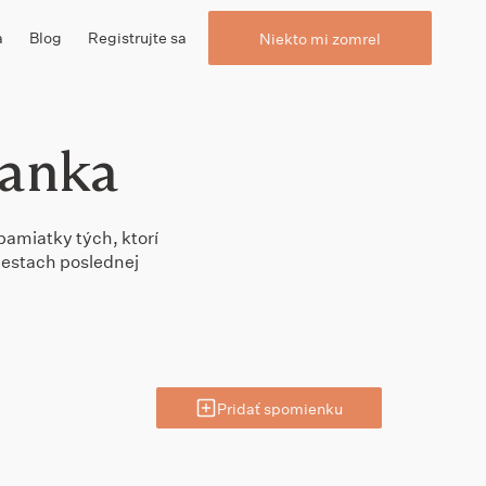
a
Blog
Registrujte sa
Niekto mi zomrel
lanka
pamiatky tých, ktorí
miestach poslednej
Pridať spomienku