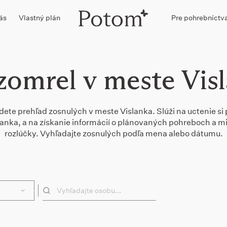
ás
Vlastný plán
Pre pohrebníctv
zomrel v meste Vis
jdete prehľad zosnulých v meste Vislanka. Slúži na uctenie si 
slanka, a na získanie informácií o plánovaných pohreboch a 
rozlúčky. Vyhľadajte zosnulých podľa mena alebo dátumu.