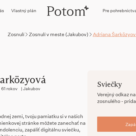
ás
Vlastný plán
Pre pohrebníctv
Zosnulí
Zosnulí v meste (Jakubov)
Adriana Šarközyov
Šarközyová
Sviečky
61 rokov
| Jakubov
Verejný odkaz n
zosnulého - prida
dnej zemi, tvoju pamiatku si v našich
ienkovej stránke môžete zanechať na
Zapál
dolenciu, zapáliť digitálnu sviečku,