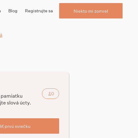
a
Blog
Registrujte sa
Niekto mi zomrel
á
0
a pamiatku
jte slová úcty.
iť prvú sviečku