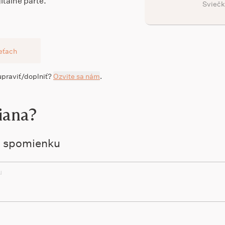
itálne parte.
Sviečk
ieťach
 upraviť/doplniť?
Ozvite sa nám
.
iana?
ú spomienku