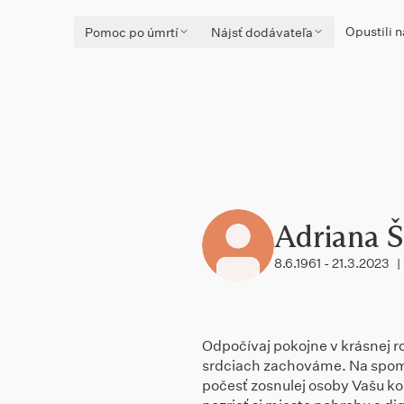
Opustili n
Pomoc po úmrtí
Nájsť dodávateľa
Adriana 
8.6.1961 - 21.3.2023
|
Odpočívaj pokojne v krásnej ro
srdciach zachováme. Na spom
počesť zosnulej osoby Vašu kon