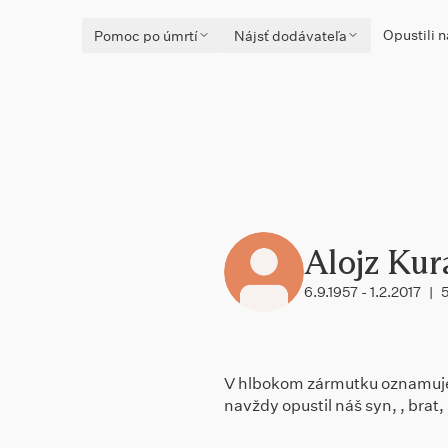
Opustili n
Pomoc po úmrtí
Nájsť dodávateľa
Alojz Kur
6.9.1957 - 1.2.2017
|
V hlbokom zármutku oznamuj
navždy opustil náš syn, , brat,