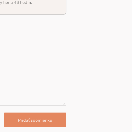
y horia 48 hodín.
Pridať spomienku