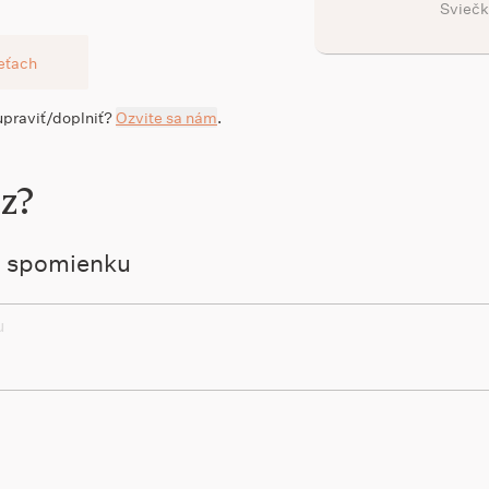
Sviečk
ieťach
 upraviť/doplniť?
Ozvite sa nám
.
jz?
ú spomienku