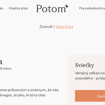
ás
Vlastný plán
Pre pohrebníctv
Zosnulí
Alojz Kura
a
Sviečky
59 rokov
Verejný odkaz n
zosnulého - prida
eme príbuzným a známym, že nás
 švagor, strýko, krstný otec
Zapál