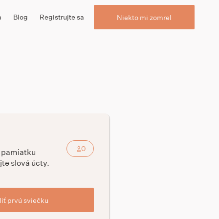
a
Blog
Registrujte sa
Niekto mi zomrel
0
a pamiatku
jte slová úcty.
iť prvú sviečku