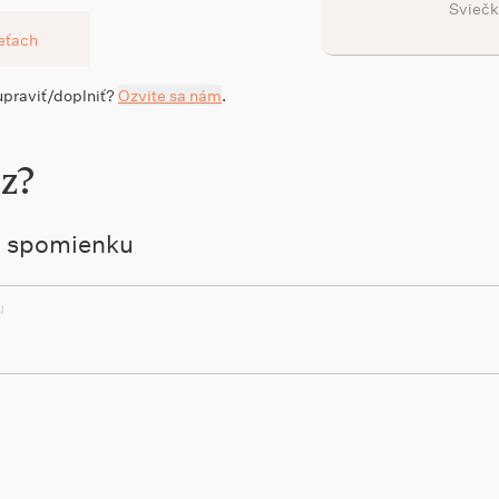
Sviečk
ieťach
 upraviť/doplniť?
Ozvite sa nám
.
jz?
ú spomienku