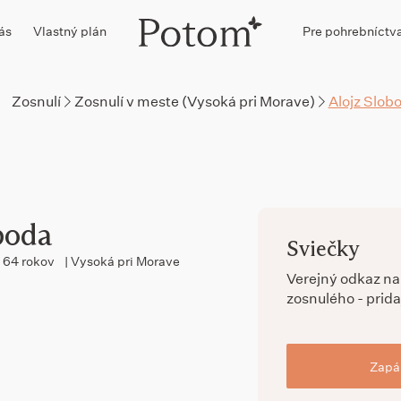
ás
Vlastný plán
Pre pohrebníctv
Zosnulí
Zosnulí v meste (Vysoká pri Morave)
Alojz Slob
boda
Sviečky
64 rokov
| Vysoká pri Morave
Verejný odkaz n
zosnulého - prida
Zapál