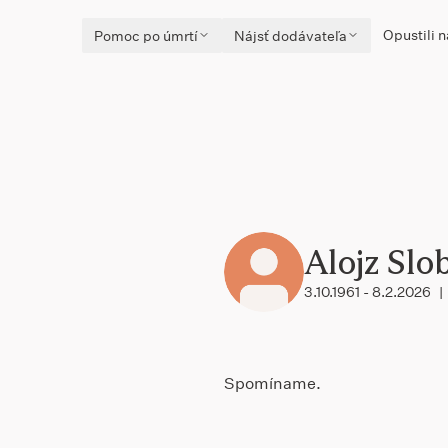
Opustili n
Pomoc po úmrtí
Nájsť dodávateľa
Alojz Slo
3.10.1961 - 8.2.2026
|
Spomíname.