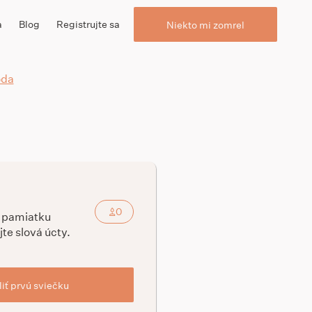
a
Blog
Registrujte sa
Niekto mi zomrel
oda
0
a pamiatku
jte slová úcty.
iť prvú sviečku