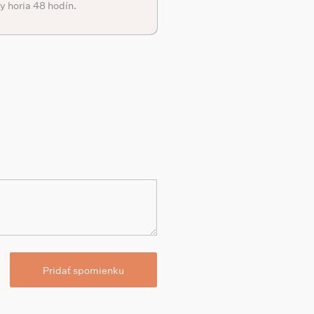
y horia 48 hodín.
Pridať spomienku