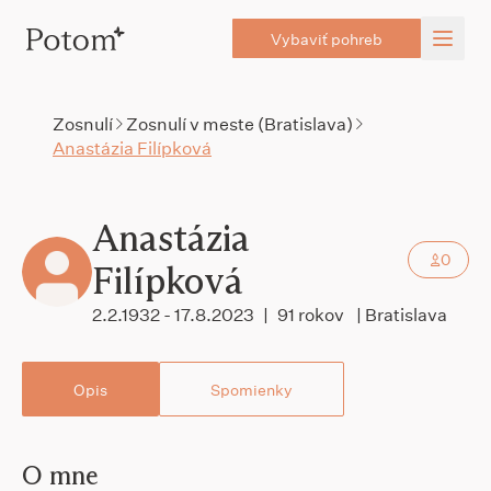
Vybaviť pohreb
Zosnulí
Zosnulí v meste (Bratislava)
Anastázia Filípková
Anastázia
0
Filípková
2.2.1932 - 17.8.2023
|
91 rokov
| Bratislava
Opis
Spomienky
O mne