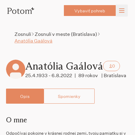
Vybaviť pohreb
Zosnulí
Zosnulí v meste (Bratislava)
Anatólia Gaálová
Anatólia Gaálová
0
25.4.1933 - 6.8.2022
|
89 rokov
| Bratislava
Opis
Spomienky
O mne
Odpočívaj pokojne v krásnej rodnej zemi, tvoju pamiatku si v