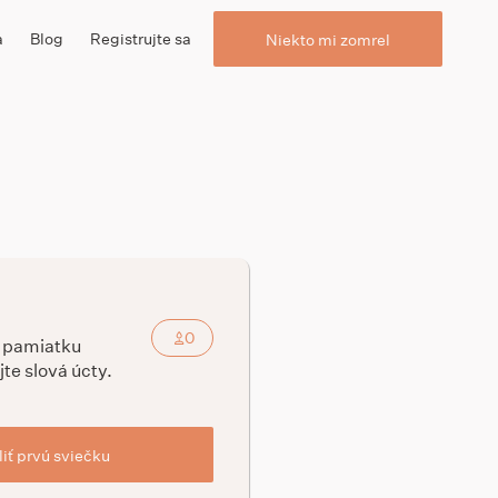
a
Blog
Registrujte sa
Niekto mi zomrel
0
a pamiatku
jte slová úcty.
iť prvú sviečku