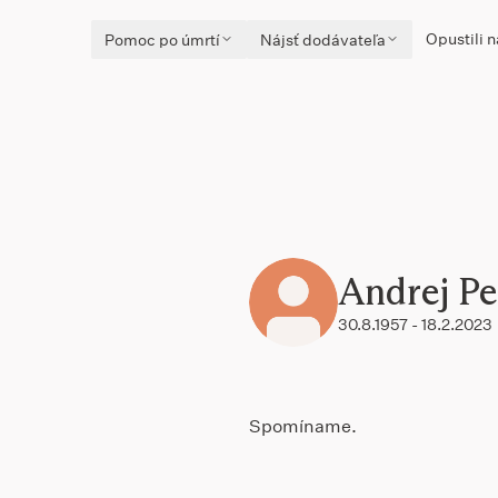
Opustili n
Pomoc po úmrtí
Nájsť dodávateľa
Andrej P
30.8.1957 - 18.2.2023
Spomíname.