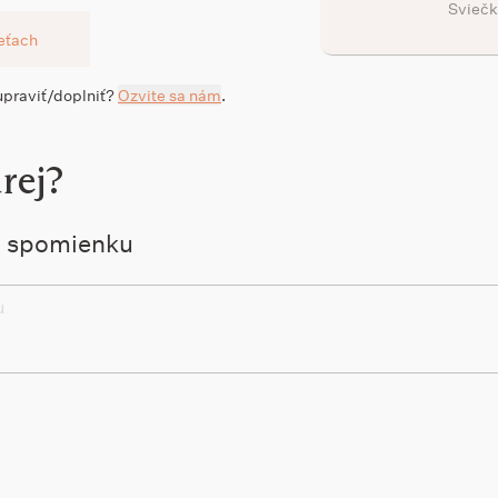
Sviečk
ieťach
 upraviť/doplniť?
Ozvite sa nám
.
rej?
ú spomienku