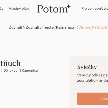
ás
Vlastný plán
Pre pohrebníctv
Zosnulí
Zosnulí v meste (Kamenica)
Andrej Petňuch
etňuch
Sviečky
|
65 rokov
| Kamenica
Verejný odkaz n
zosnulého - prida
Zapál