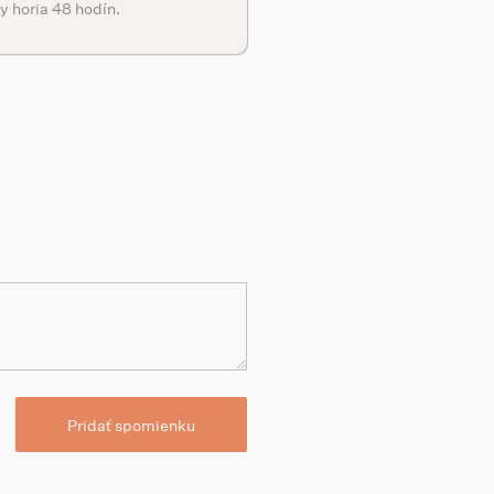
y horia 48 hodín.
Pridať spomienku