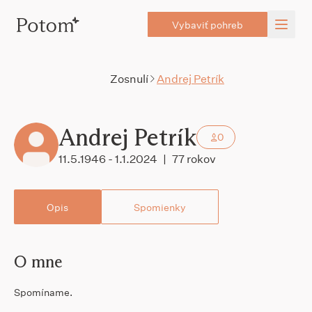
Vybaviť pohreb
Zosnulí
Andrej Petrík
Andrej Petrík
0
11.5.1946 - 1.1.2024
|
77 rokov
Opis
Spomienky
O mne
Spomíname.