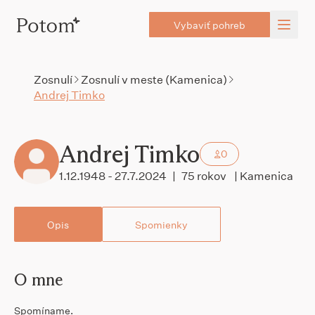
Vybaviť pohreb
Zosnulí
Zosnulí v meste (Kamenica)
Andrej Timko
Andrej Timko
0
1.12.1948 - 27.7.2024
|
75 rokov
| Kamenica
Opis
Spomienky
O mne
Spomíname.