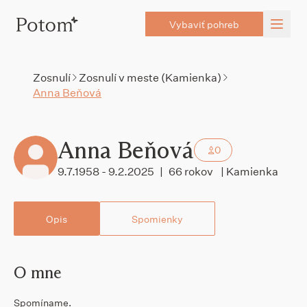
Vybaviť pohreb
Zosnulí
Zosnulí v meste (Kamienka)
Anna Beňová
Anna Beňová
0
9.7.1958 - 9.2.2025
|
66 rokov
| Kamienka
Opis
Spomienky
O mne
Spomíname.