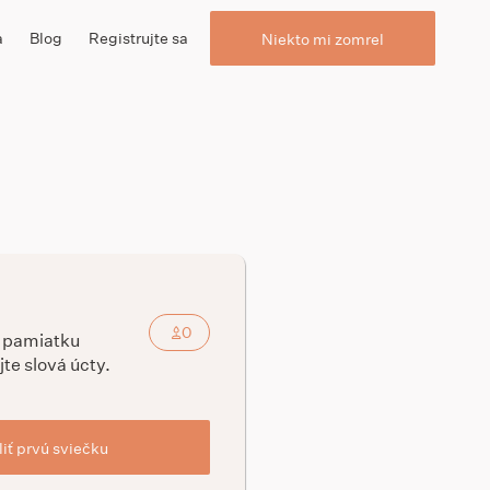
a
Blog
Registrujte sa
Niekto mi zomrel
0
a pamiatku
jte slová úcty.
iť prvú sviečku