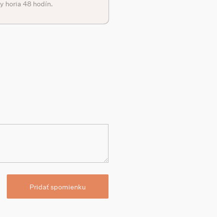
y horia 48 hodín.
Pridať spomienku