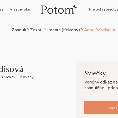
ás
Vlastný plán
Pre pohrebníctv
Zosnulí
Zosnulí v meste (Krivany)
Anna Berdisová
disová
Sviečky
87 rokov
| Krivany
Verejný odkaz n
zosnulého - prida
Zapál