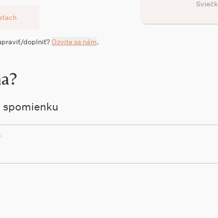
Sviečk
ieťach
 upraviť/doplniť?
Ozvite sa nám
.
na?
ú spomienku