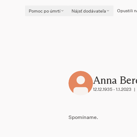
Opustili n
Pomoc po úmrtí
Nájsť dodávateľa
Anna Ber
12.12.1935 - 1.1.2023
|
Spomíname.